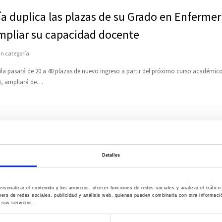
 duplica las plazas de su Grado en Enfermería
ampliar su capacidad docente
in categoría
Ávila pasará de 20 a 40 plazas de nuevo ingreso a partir del próximo curso académi
V), ampliará de…
Detalles
rsonalizar el contenido y los anuncios, ofrecer funciones de redes sociales y analizar el tráfi
ners de redes sociales, publicidad y análisis web, quienes pueden combinarla con otra informac
 sus servicios.