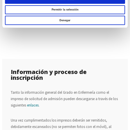
Las salidas profesionales también se podrán enfocar hacia la
Permitir la selección
docencia
y la
gestión
.
Denegar
Información y proceso de
inscripción
Tanto la información general del Grado en Enfermería como el
impreso de solicitud de admisión pueden descargarse a través de los
siguientes
enlaces
.
Una vez cumplimentados los impresos deberán ser remitidos,
debidamente escaneados (no se permiten fotos con el móvil), al