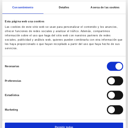
Consentimiento
Detalles
Acerca de las cookies
Nuestro lema: «Formar profesionales para
Esta página web usa cookies
ser competitivos en el mercado laboral,
Las cookies de este sitio web se usan para personalizar el contenido y los anuncios,
destacando las destrezas y las habilidades
ofrecer funciones de redes sociales y analizar el tráfico. Además, compartimos
información sobre el uso que haga del sitio web con nuestros partners de redes
propias para ejercer con calidad la
sociales, publicidad y análisis web, quienes pueden combinarla con otra información que
les haya proporcionado o que hayan recopilado a partir del uso que haya hecho de sus
Enfermería»
servicios.
INSERCIÓN LABORAL
Selección
Necesarias
de
Los graduados en Enfermería podrán desarrollar funciones como
consentimiento
enfermera o enfermero de cuidados generales
en cualquier
Preferencias
centro hospitalario, consulta pública o privada, así como en centros
de salud de Atención Primaria y otras instituciones que
Estadística
proporcionen cuidados enfermeros, ya sean hogares de acogida,
residencias de mayores, centros de día, asociaciones de colectivos
Marketing
afectados por enfermedades o discapacidades, entre otros muchos
organismos dedicados a preservar la salud, mutualidades laborales,
centros sociosanitarios, ejercicio de la libre profesión.
Permitir todas