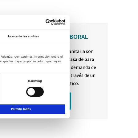
ALTA INSERCIÓN LABORAL
Acerca de las cookies
Las titulaciones de la rama sanitaria son
co. Además, compartimos información sobre el
actualmente
las que menos tasa de paro
ión que les haya proporcionado o que hayan
presentan, así como una gran demanda de
profesionales cualificados,
a través de un
Marketing
aprendizaje más práctico.
Infórmate
Permitir todas