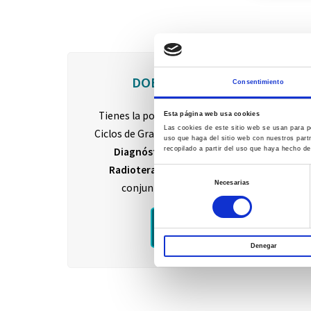
DOBLE TITULACIÓN
Consentimiento
Tienes la posibilidad de realizar nuestros
Esta página web usa cookies
Las cookies de este sitio web se usan para pe
Ciclos de Grado Superior en
Imagen para el
uso que haga del sitio web con nuestros part
Diagnóstico y Medicina Nuclear
, y
recopilado a partir del uso que haya hecho de
Radioterapia y Dosimetría
de forma
Selección
Necesarias
conjunta en tan solo
tres años
.
de
consentimiento
Infórmate
Denegar