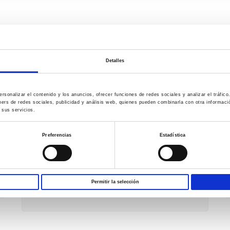
FORMACIÓN ONLINE
Detalles
Ya puedes
compaginar los estudios con tu
rsonalizar el contenido y los anuncios, ofrecer funciones de redes sociales y analizar el tráfi
trayectoria profesional
alternando la
ners de redes sociales, publicidad y análisis web, quienes pueden combinarla con otra informac
formación presencial con el servicio e-
 sus servicios.
learning a través de nuestro
campus online
,
Preferencias
Estadística
de manera flexible y adaptándonos a tus
necesidades.
Infórmate
Permitir la selección