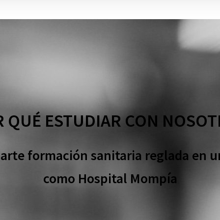
 QUÉ ESTUDIAR CON NOSO
rte formación sanitaria reglada en un
como Hospital Mompía