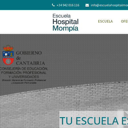
+34 942 016 116
info@escuelahospitalm
ESCUELA
OFE
TU ESCUELA E