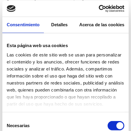
07/06/2024
Escuela Hospital Mompía
Noticias
La consejera de Inclusión Social, Juventud, Familias e Igualdad, Begoña
Gómez del Río, madrina de los 21 nuevos titulados La Escuela Hospital
Consentimiento
Detalles
Acerca de las cookies
Mompía ha celebrado, en el Paraninfo de la Magdalena, el solemne acto
de graduación de la IV Promoción…
Leer más
Esta página web usa cookies
Las cookies de este sitio web se usan para personalizar
el contenido y los anuncios, ofrecer funciones de redes
sociales y analizar el tráfico. Además, compartimos
información sobre el uso que haga del sitio web con
nuestros partners de redes sociales, publicidad y análisis
web, quienes pueden combinarla con otra información
que les haya proporcionado o que hayan recopilado a
partir del uso que haya hecho de sus servicios.
Selección
Necesarias
de