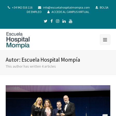
+34 942 016 116
info@escuelahospitalmompia.com
BOLSA
DE EMPLEO
ACCEDE AL CAMPUS VIRTUAL
Autor:
Escuela Hospital Mompía
This author has written 4 articles