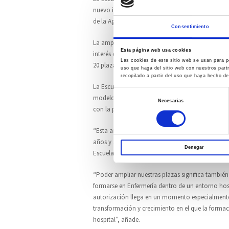
nuevo ingreso de su Grado en Enfermería a partir 
de la Agencia para la Calidad del Sistema Univers
Consentimiento
La ampliación, de carácter permanente, permitirá 
Esta página web usa cookies
interés que despierta cada año esta titulación, q
Las cookies de este sitio web se usan para pe
20 plazas ofertadas hasta ahora.
uso que haga del sitio web con nuestros part
recopilado a partir del uso que haya hecho de
La Escuela Hospital Mompía imparte el Grado en 
Selección
modelo formativo estrechamente vinculado al en
Necesarias
de
con la práctica asistencial desde las primeras eta
consentimiento
“Esta ampliación supone un reconocimiento muy 
años y al modelo formativo que hemos construid
Denegar
Escuela Hospital Mompía.
“Poder ampliar nuestras plazas significa tambié
formarse en Enfermería dentro de un entorno hosp
autorización llega en un momento especialment
transformación y crecimiento en el que la formac
hospital”, añade.