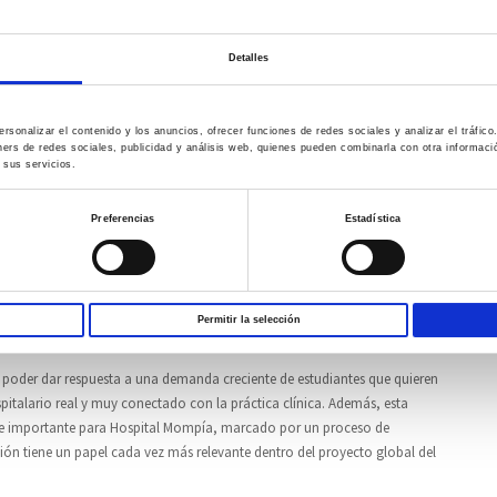
del próximo curso académico 2026-2027, tras recibir la autorización oficial
itario de Castilla y León (ACSUCYL).
Detalles
duplicar la capacidad formativa del centro y dar respuesta al creciente
ue registra una demanda media de entre 250 y 300 solicitudes anuales para las
rsonalizar el contenido y los anuncios, ofrecer funciones de redes sociales y analizar el tráfi
ners de redes sociales, publicidad y análisis web, quienes pueden combinarla con otra informac
 sus servicios.
Enfermería desde 2017 como centro adscrito a la UCAV y desarrolla un
torno hospitalario, permitiendo al alumnado formarse en contacto directo
Preferencias
Estadística
pas de aprendizaje.
importante al trabajo desarrollado por la Escuela durante todos estos
o de la mano de Hospital Mompía”, señala Begoña Rivas, directora de la
Permitir la selección
n poder dar respuesta a una demanda creciente de estudiantes que quieren
italario real y muy conectado con la práctica clínica. Además, esta
e importante para Hospital Mompía, marcado por un proceso de
ión tiene un papel cada vez más relevante dentro del proyecto global del