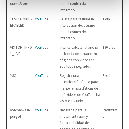
questsStore
con el contenido
integrado.
TESTCOOKIES
YouTube
Se usa para rastrear la
1 día
ENABLED
interacción del usuario
con el contenido
integrado.
VISITOR_INFO
YouTube
Intenta calcular el ancho
180 días
1_LIVE
de banda del usuario en
páginas con vídeos de
YouTube integrados.
YSC
YouTube
Registra una
Sesión
identificación única para
mantener estadísticas de
qué vídeos de YouTube ha
visto el usuario.
yt-icons-last-
YouTube
Necesaria para la
Persistent
purged
implementación y
e
funcionabilidad del