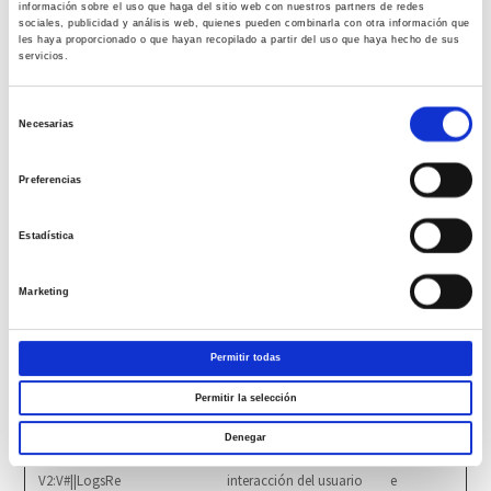
información sobre el uso que haga del sitio web con nuestros partners de redes
__Secure-
YouTube
Se usa para rastrear la
180 días
sociales, publicidad y análisis web, quienes pueden combinarla con otra información que
les haya proporcionado o que hayan recopilado a partir del uso que haya hecho de sus
ROLLOUT_TO
interacción del usuario
servicios.
KEN
con el contenido
integrado.
Selección
Necesarias
__Secure-YEC
YouTube
Registra las preferencias
Sesión
de
del reproductor de vídeo
consentimiento
del usuario al ver vídeos
Preferencias
incrustados de YouTube
Estadística
__Secure-YNID
YouTube
Se usa para rastrear la
180 días
interacción del usuario
con el contenido
Marketing
integrado.
LAST_RESULT
YouTube
Se usa para rastrear la
Sesión
Permitir todas
_ENTRY_KEY
interacción del usuario
con el contenido
Permitir la selección
integrado.
Denegar
LogsDatabase
YouTube
Se usa para rastrear la
Persistent
V2:V#||LogsRe
interacción del usuario
e