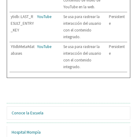
contenido de video de
YouTube en la web.
ytidb::LAST_R
YouTube
Se usa para rastrear la
Persistent
ESULT_ENTRY
interacción del usuario
e
_KEY
con el contenido
integrado.
YtIdbMeta#dat
YouTube
Se usa para rastrear la
Persistent
abases
interacción del usuario
e
con el contenido
integrado.
Conoce la Escuela
Hospital Mompía