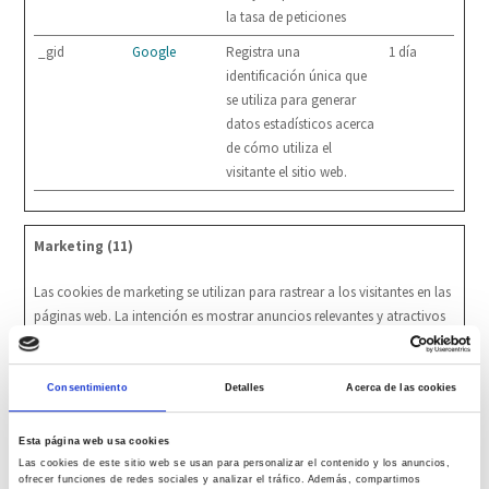
la tasa de peticiones
_gid
Google
Registra una
1 día
identificación única que
se utiliza para generar
datos estadísticos acerca
de cómo utiliza el
visitante el sitio web.
Marketing (11)
Las cookies de marketing se utilizan para rastrear a los visitantes en las
páginas web. La intención es mostrar anuncios relevantes y atractivos
para el usuario individual, y por lo tanto, más valiosos para los
editores y terceros anunciantes.
Consentimiento
Detalles
Acerca de las cookies
Nombre
Proveedor
Propósito
Duración
máxima
Esta página web usa cookies
de
Las cookies de este sitio web se usan para personalizar el contenido y los anuncios,
almacenamie
ofrecer funciones de redes sociales y analizar el tráfico. Además, compartimos