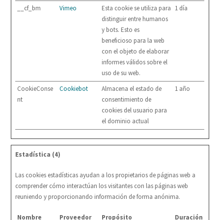
__cf_bm
Vimeo
Esta cookie se utiliza para
1 día
distinguir entre humanos
y bots. Esto es
beneficioso para la web
con el objeto de elaborar
informes válidos sobre el
uso de su web.
CookieConse
Cookiebot
Almacena el estado de
1 año
nt
consentimiento de
cookies del usuario para
el dominio actual
Estadística (4)
Las cookies estadísticas ayudan a los propietarios de páginas web a
comprender cómo interactúan los visitantes con las páginas web
reuniendo y proporcionando información de forma anónima.
Nombre
Proveedor
Propósito
Duración