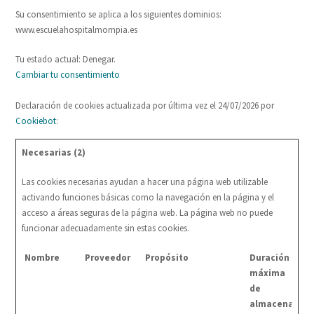
Su consentimiento se aplica a los siguientes dominios:
www.escuelahospitalmompia.es
Tu estado actual: Denegar.
Cambiar tu consentimiento
Declaración de cookies actualizada por última vez el 24/07/2026 por
Cookiebot
:
Necesarias (2)
Las cookies necesarias ayudan a hacer una página web utilizable
activando funciones básicas como la navegación en la página y el
acceso a áreas seguras de la página web. La página web no puede
funcionar adecuadamente sin estas cookies.
Nombre
Proveedor
Propósito
Duración
máxima
de
almacenamie