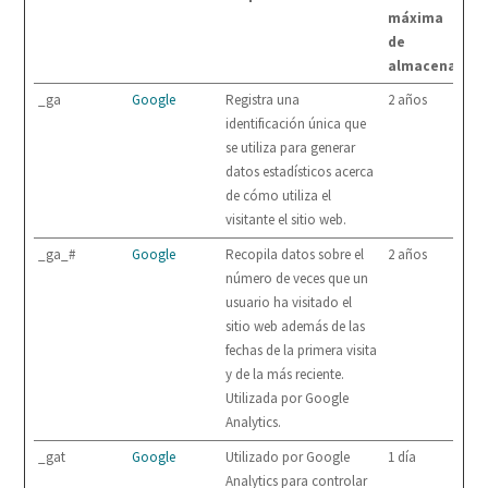
máxima
de
almacenamie
_ga
Google
Registra una
2 años
identificación única que
se utiliza para generar
datos estadísticos acerca
de cómo utiliza el
visitante el sitio web.
_ga_#
Google
Recopila datos sobre el
2 años
número de veces que un
usuario ha visitado el
sitio web además de las
fechas de la primera visita
y de la más reciente.
Utilizada por Google
Analytics.
_gat
Google
Utilizado por Google
1 día
Analytics para controlar