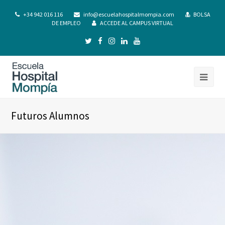
+34 942 016 116
info@escuelahospitalmompia.com
BOLSA
DE EMPLEO
ACCEDE AL CAMPUS VIRTUAL
Futuros Alumnos