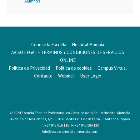
Alumnos
Conoce la Escuela
Hospital Mompía
AVISO LEGAL – TÉRMINOS Y CONDICIONES DE SERVICIOS
ONLINE
Política de Privacidad
Política de cookies
Campus Virtual
Contacto
Webmail
User Login
© 2024
Escuela Técnico Profesional en Ciencias de la Salud Hospital Mompía
Avenida de los Condes, s/n · 39100 Santa Cruz de Bezana - Cantabria · Spain
T. +34 942 016 116 · F. +34 942 584 120
info@escuelahospitalmompia.com