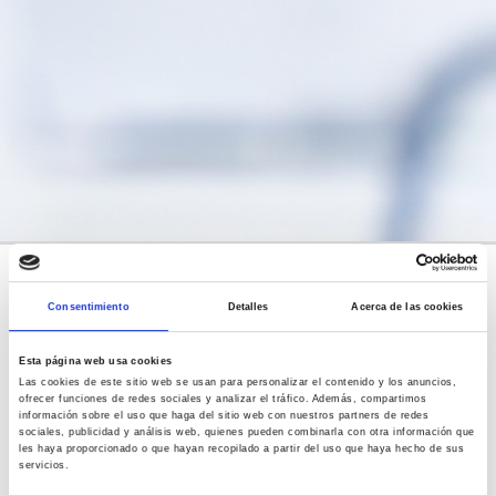
IMPRESOS DE MATRÍCULA DE NUEVO INGRESO
Consentimiento
Detalles
Acerca de las cookies
Información del Grado en Enfermería 2026/2027
Esta página web usa cookies
Solic
itud de Admisión 2026/2027
Las cookies de este sitio web se usan para personalizar el contenido y los anuncios,
ofrecer funciones de redes sociales y analizar el tráfico. Además, compartimos
Matrícula 2026/2027
información sobre el uso que haga del sitio web con nuestros partners de redes
sociales, publicidad y análisis web, quienes pueden combinarla con otra información que
les haya proporcionado o que hayan recopilado a partir del uso que haya hecho de sus
OTROS IMPRESOS
servicios.