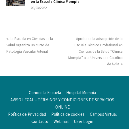
en la Escuela Clínica Mompía
09/03/2022
La Escuela en Ciencias de la
Aprobada la adscripción de la
Salud organiza un curso de
Escuela Técnico Profesional en
Patología Vascular Arterial
Ciencias de la Salud “Clínica
Mompía” a la Universidad Católica
de Ávila
Conoce la Escuela
Hospital Mompía
AVISO LEGAL – TÉRMINOS Y CONDICIONES DE SERVICIOS
ONLINE
Política de Privacidad
Política de cookies
Campus Virtual
Contacto
Webmail
User Login