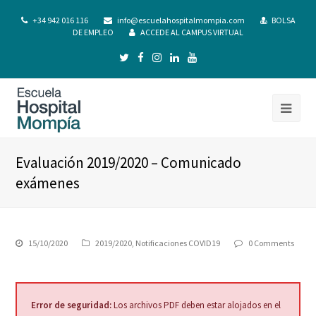
+34 942 016 116
info@escuelahospitalmompia.com
BOLSA
DE EMPLEO
ACCEDE AL CAMPUS VIRTUAL
Evaluación 2019/2020 – Comunicado
exámenes
15/10/2020
2019/2020
,
Notificaciones COVID19
0 Comments
Error de seguridad:
Los archivos PDF deben estar alojados en el