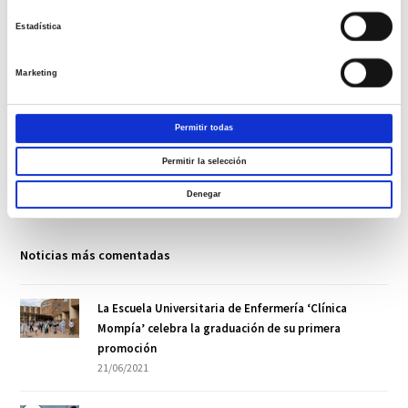
+
seis
=
catorce
Estadística
Marketing
Permitir todas
Síguenos en Redes Sociales
Permitir la selección
Denegar
Noticias más comentadas
La Escuela Universitaria de Enfermería ‘Clínica
Mompía’ celebra la graduación de su primera
promoción
21/06/2021