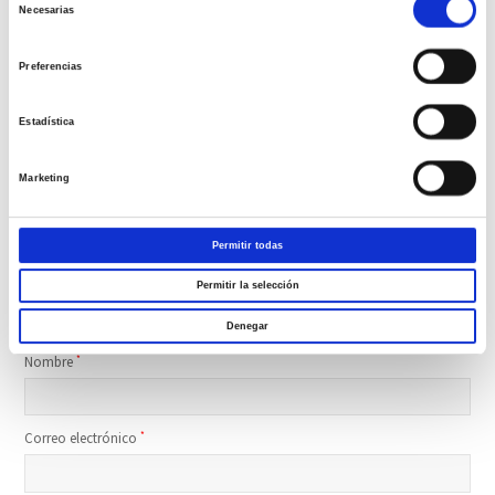
Necesarias
de
Deja una respuesta
consentimiento
Preferencias
Tu dirección de correo electrónico no será publicada.
Los campos
obligatorios están marcados con
*
Estadística
Comentario
*
Marketing
Permitir todas
Permitir la selección
Denegar
Nombre
*
Correo electrónico
*