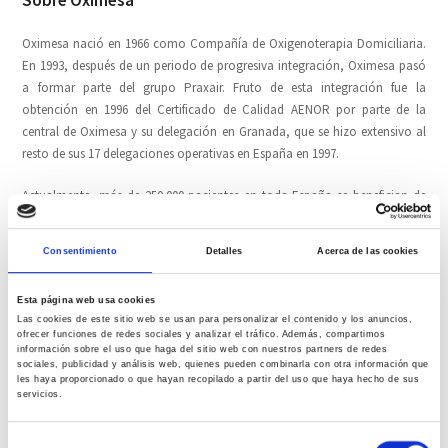
Oximesa nació en 1966 como Compañía de Oxigenoterapia Domiciliaria.
En 1993, después de un periodo de progresiva integración, Oximesa pasó
a formar parte del grupo Praxair. Fruto de esta integración fue la
obtención en 1996 del Certificado de Calidad AENOR por parte de la
central de Oximesa y su delegación en Granada, que se hizo extensivo al
resto de sus 17 delegaciones operativas en España en 1997.
Actualmente, más de 250.000 pacientes en toda España se benefician de
las terapias ofrecidas por Oximesa, que en Cantabria dispone de consultas
en los hospitales de Valdecilla, Laredo y Sierrallana.
Consentimiento
Detalles
Acerca de las cookies
Comparte esta noticia
Esta página web usa cookies
Las cookies de este sitio web se usan para personalizar el contenido y los anuncios,
ofrecer funciones de redes sociales y analizar el tráfico. Además, compartimos
Tweet
Me Gusta
+ 1
Pin It
información sobre el uso que haga del sitio web con nuestros partners de redes
sociales, publicidad y análisis web, quienes pueden combinarla con otra información que
Compartir
les haya proporcionado o que hayan recopilado a partir del uso que haya hecho de sus
servicios.
Selección