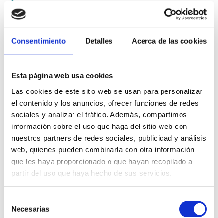
Superior
.
Accede a toda la información de los ciclos de Grado Superior que
impartimos:
Consentimiento
Detalles
Acerca de las cookies
Imagen para el Diagnóstico y Medicina Nuclear
Radioterapia y Dosimetría
Esta página web usa cookies
Las cookies de este sitio web se usan para personalizar
Comparte esta noticia
el contenido y los anuncios, ofrecer funciones de redes
sociales y analizar el tráfico. Además, compartimos
Tweet
Me Gusta
+ 1
Pin It
información sobre el uso que haga del sitio web con
Compartir
nuestros partners de redes sociales, publicidad y análisis
web, quienes pueden combinarla con otra información
que les haya proporcionado o que hayan recopilado a
partir del uso que haya hecho de sus servicios.
Deja una respuesta
Selección
Tu dirección de correo electrónico no será publicada.
Los campos
Necesarias
obligatorios están marcados con
*
de