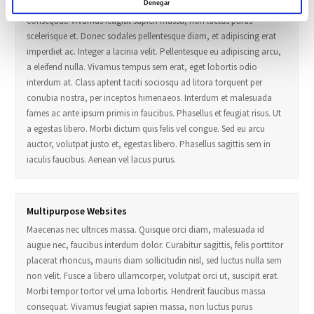
Morbi tempor tortor vel urna lobortis. Hendrerit faucibus massa
Denegar
consequat. Vivamus feugiat sapien massa, non luctus purus
scelerisque et. Donec sodales pellentesque diam, et adipiscing erat
imperdiet ac. Integer a lacinia velit. Pellentesque eu adipiscing arcu,
a eleifend nulla. Vivamus tempus sem erat, eget lobortis odio
interdum at. Class aptent taciti sociosqu ad litora torquent per
conubia nostra, per inceptos himenaeos. Interdum et malesuada
fames ac ante ipsum primis in faucibus. Phasellus et feugiat risus. Ut
a egestas libero. Morbi dictum quis felis vel congue. Sed eu arcu
auctor, volutpat justo et, egestas libero. Phasellus sagittis sem in
iaculis faucibus. Aenean vel lacus purus.
Multipurpose Websites
Maecenas nec ultrices massa. Quisque orci diam, malesuada id
augue nec, faucibus interdum dolor. Curabitur sagittis, felis porttitor
placerat rhoncus, mauris diam sollicitudin nisl, sed luctus nulla sem
non velit. Fusce a libero ullamcorper, volutpat orci ut, suscipit erat.
Morbi tempor tortor vel urna lobortis. Hendrerit faucibus massa
consequat. Vivamus feugiat sapien massa, non luctus purus