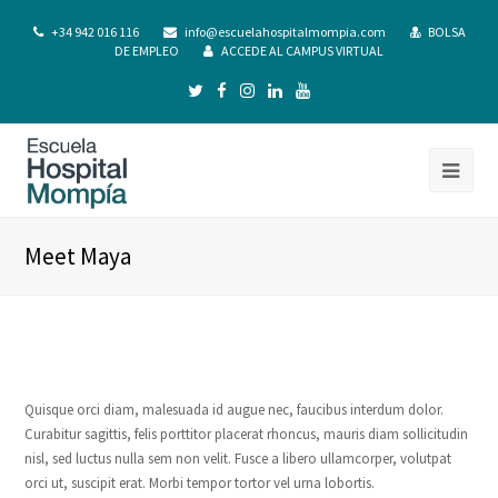
+34 942 016 116
info@escuelahospitalmompia.com
BOLSA
DE EMPLEO
ACCEDE AL CAMPUS VIRTUAL
Meet Maya
Quisque orci diam, malesuada id augue nec, faucibus interdum dolor.
Curabitur sagittis, felis porttitor placerat rhoncus, mauris diam sollicitudin
nisl, sed luctus nulla sem non velit. Fusce a libero ullamcorper, volutpat
orci ut, suscipit erat. Morbi tempor tortor vel urna lobortis.