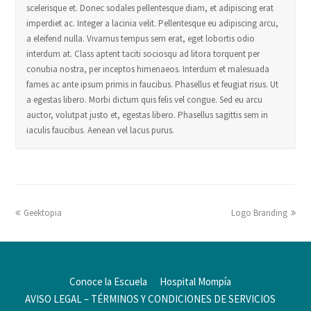
scelerisque et. Donec sodales pellentesque diam, et adipiscing erat
imperdiet ac. Integer a lacinia velit. Pellentesque eu adipiscing arcu,
a eleifend nulla. Vivamus tempus sem erat, eget lobortis odio
interdum at. Class aptent taciti sociosqu ad litora torquent per
conubia nostra, per inceptos himenaeos. Interdum et malesuada
fames ac ante ipsum primis in faucibus. Phasellus et feugiat risus. Ut
a egestas libero. Morbi dictum quis felis vel congue. Sed eu arcu
auctor, volutpat justo et, egestas libero. Phasellus sagittis sem in
iaculis faucibus. Aenean vel lacus purus.
Geektopia
Logo Branding
Conoce la Escuela
Hospital Mompía
AVISO LEGAL – TÉRMINOS Y CONDICIONES DE SERVICIOS