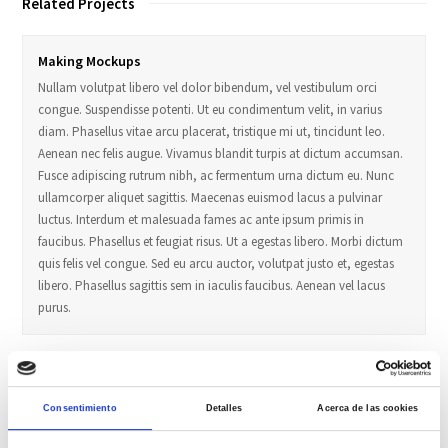
Related Projects
Making Mockups
Nullam volutpat libero vel dolor bibendum, vel vestibulum orci
congue. Suspendisse potenti. Ut eu condimentum velit, in varius
diam. Phasellus vitae arcu placerat, tristique mi ut, tincidunt leo.
Aenean nec felis augue. Vivamus blandit turpis at dictum accumsan.
Fusce adipiscing rutrum nibh, ac fermentum urna dictum eu. Nunc
ullamcorper aliquet sagittis. Maecenas euismod lacus a pulvinar
luctus. Interdum et malesuada fames ac ante ipsum primis in
faucibus. Phasellus et feugiat risus. Ut a egestas libero. Morbi dictum
quis felis vel congue. Sed eu arcu auctor, volutpat justo et, egestas
libero. Phasellus sagittis sem in iaculis faucibus. Aenean vel lacus
purus.
Freedom Backgrounds
Curabitur metus lectus, condimentum eu lacinia sed, aliquam et
Consentimiento
Detalles
Acerca de las cookies
nibh. Nullam et mi eu ipsum accumsan vestibulum. Donec dignissim,