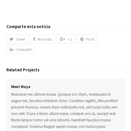
Comparte esta noticia
Tweet
Me Gusta
+ 1
Pin It
Compartir
Related Projects
Meet Maya
Maecenas nec ultrices massa. Quisque orci diam, malesuada id
augue nec, faucibus interdum dolor. Curabitur sagittis, felis porttitor
placerat rhoncus, mauris diam sollicitudin nisl, sed luctus nulla sem
non velit. Fusce a libero ullamcorper, volutpat orci ut, suscipit erat.
Morbi tempor tortor vel urna lobortis. Hendrerit faucibus massa
consequat. Vivamus feugiat sapien massa, non luctus purus