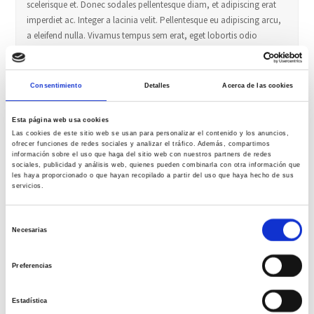
scelerisque et. Donec sodales pellentesque diam, et adipiscing erat
imperdiet ac. Integer a lacinia velit. Pellentesque eu adipiscing arcu,
a eleifend nulla. Vivamus tempus sem erat, eget lobortis odio
interdum at. Class aptent taciti sociosqu ad litora torquent per
conubia nostra, per inceptos himenaeos. Interdum et malesuada
fames ac ante ipsum primis in faucibus. Phasellus et feugiat risus. Ut
Consentimiento
Detalles
Acerca de las cookies
a egestas libero. Morbi dictum quis felis vel congue. Sed eu arcu
auctor, volutpat justo et, egestas libero. Phasellus sagittis sem in
Esta página web usa cookies
iaculis faucibus. Aenean vel lacus purus.
Las cookies de este sitio web se usan para personalizar el contenido y los anuncios,
ofrecer funciones de redes sociales y analizar el tráfico. Además, compartimos
información sobre el uso que haga del sitio web con nuestros partners de redes
sociales, publicidad y análisis web, quienes pueden combinarla con otra información que
les haya proporcionado o que hayan recopilado a partir del uso que haya hecho de sus
Branding A Network
servicios.
Maecenas nec ultrices massa. Quisque orci diam, malesuada id
augue nec, faucibus interdum dolor. Curabitur sagittis, felis porttitor
Selección
placerat rhoncus, mauris diam sollicitudin nisl, sed luctus nulla sem
Necesarias
de
non velit. Fusce a libero ullamcorper, volutpat orci ut, suscipit erat.
consentimiento
Morbi tempor tortor vel urna lobortis. Hendrerit faucibus massa
Preferencias
consequat. Vivamus feugiat sapien massa, non luctus purus
scelerisque et. Donec sodales pellentesque diam, et adipiscing erat
Estadística
imperdiet ac. Integer a lacinia velit. Pellentesque eu adipiscing arcu,