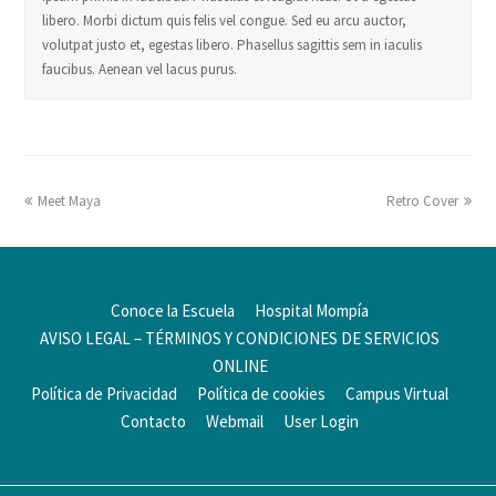
libero. Morbi dictum quis felis vel congue. Sed eu arcu auctor,
volutpat justo et, egestas libero. Phasellus sagittis sem in iaculis
faucibus. Aenean vel lacus purus.
Meet Maya
Retro Cover
Conoce la Escuela
Hospital Mompía
AVISO LEGAL – TÉRMINOS Y CONDICIONES DE SERVICIOS
ONLINE
Política de Privacidad
Política de cookies
Campus Virtual
Contacto
Webmail
User Login