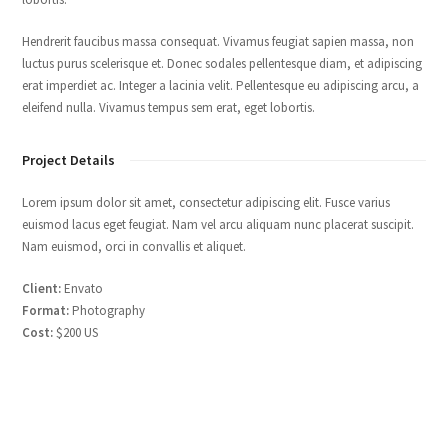
Hendrerit faucibus massa consequat. Vivamus feugiat sapien massa, non
luctus purus scelerisque et. Donec sodales pellentesque diam, et adipiscing
erat imperdiet ac. Integer a lacinia velit. Pellentesque eu adipiscing arcu, a
eleifend nulla. Vivamus tempus sem erat, eget lobortis.
Project Details
Lorem ipsum dolor sit amet, consectetur adipiscing elit. Fusce varius
euismod lacus eget feugiat. Nam vel arcu aliquam nunc placerat suscipit.
Nam euismod, orci in convallis et aliquet.
Client:
Envato
Format:
Photography
Cost:
$200 US