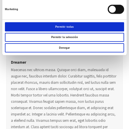
a eleifend nulla. Vivamus tempus sem erat, eget lobortis odio
interdum at. Class aptent taciti sociosqu ad litora torquent per
Marketing
conubia nostra, per inceptos himenaeos. Interdum et malesuada
fames ac ante ipsum primis in faucibus. Phasellus et feugiat risus. Ut
Permitir todas
a egestas libero. Morbi dictum quis felis vel congue. Sed eu arcu
auctor, volutpat justo et, egestas libero. Phasellus sagittis sem in
Permitir la selección
iaculis faucibus. Aenean vel lacus purus.
Denegar
Dreamer
Maecenas nec ultrices massa. Quisque orci diam, malesuada id
augue nec, faucibus interdum dolor. Curabitur sagittis, felis porttitor
placerat rhoncus, mauris diam sollicitudin nisl, sed luctus nulla sem
non velit. Fusce a libero ullamcorper, volutpat orci ut, suscipit erat.
Morbi tempor tortor vel urna lobortis. Hendrerit faucibus massa
consequat. Vivamus feugiat sapien massa, non luctus purus
scelerisque et. Donec sodales pellentesque diam, et adipiscing erat
imperdiet ac. Integer a lacinia velit. Pellentesque eu adipiscing arcu,
a eleifend nulla. Vivamus tempus sem erat, eget lobortis odio
interdum at. Class aptent taciti sociosqu ad litora torquent per