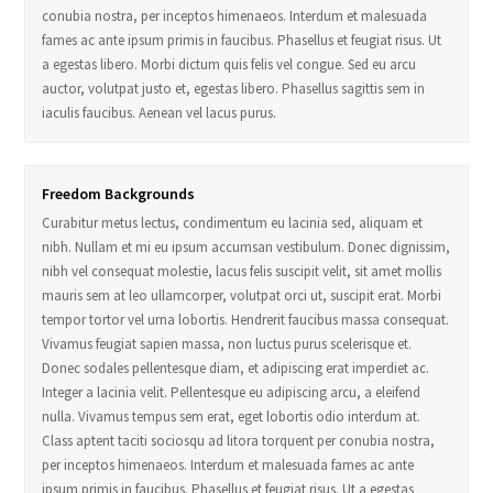
conubia nostra, per inceptos himenaeos. Interdum et malesuada
fames ac ante ipsum primis in faucibus. Phasellus et feugiat risus. Ut
a egestas libero. Morbi dictum quis felis vel congue. Sed eu arcu
auctor, volutpat justo et, egestas libero. Phasellus sagittis sem in
iaculis faucibus. Aenean vel lacus purus.
Freedom Backgrounds
Curabitur metus lectus, condimentum eu lacinia sed, aliquam et
nibh. Nullam et mi eu ipsum accumsan vestibulum. Donec dignissim,
nibh vel consequat molestie, lacus felis suscipit velit, sit amet mollis
mauris sem at leo ullamcorper, volutpat orci ut, suscipit erat. Morbi
tempor tortor vel urna lobortis. Hendrerit faucibus massa consequat.
Vivamus feugiat sapien massa, non luctus purus scelerisque et.
Donec sodales pellentesque diam, et adipiscing erat imperdiet ac.
Integer a lacinia velit. Pellentesque eu adipiscing arcu, a eleifend
nulla. Vivamus tempus sem erat, eget lobortis odio interdum at.
Class aptent taciti sociosqu ad litora torquent per conubia nostra,
per inceptos himenaeos. Interdum et malesuada fames ac ante
ipsum primis in faucibus. Phasellus et feugiat risus. Ut a egestas