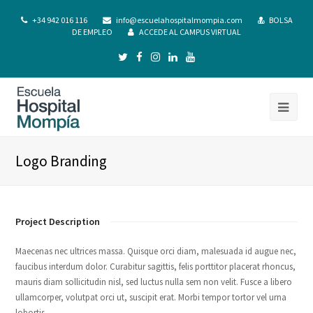
+34 942 016 116
info@escuelahospitalmompia.com
BOLSA
DE EMPLEO
ACCEDE AL CAMPUS VIRTUAL
Logo Branding
Project Description
Maecenas nec ultrices massa. Quisque orci diam, malesuada id augue nec,
faucibus interdum dolor. Curabitur sagittis, felis porttitor placerat rhoncus,
mauris diam sollicitudin nisl, sed luctus nulla sem non velit. Fusce a libero
ullamcorper, volutpat orci ut, suscipit erat. Morbi tempor tortor vel urna
lobortis.