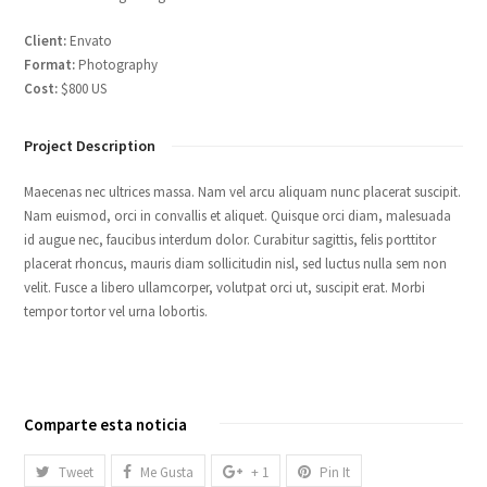
Client:
Envato
Format:
Photography
Cost:
$800 US
Project Description
Maecenas nec ultrices massa. Nam vel arcu aliquam nunc placerat suscipit.
Nam euismod, orci in convallis et aliquet. Quisque orci diam, malesuada
id augue nec, faucibus interdum dolor. Curabitur sagittis, felis porttitor
placerat rhoncus, mauris diam sollicitudin nisl, sed luctus nulla sem non
velit. Fusce a libero ullamcorper, volutpat orci ut, suscipit erat. Morbi
tempor tortor vel urna lobortis.
Comparte esta noticia
Tweet
Me Gusta
+ 1
Pin It