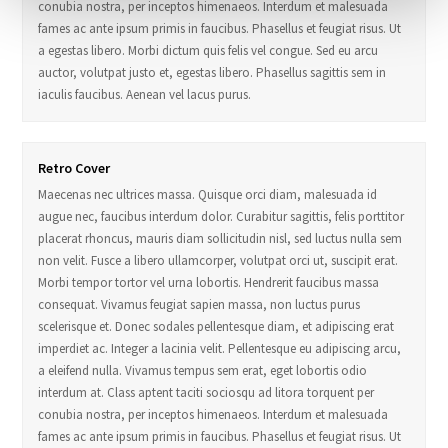
conubia nostra, per inceptos himenaeos. Interdum et malesuada
fames ac ante ipsum primis in faucibus. Phasellus et feugiat risus. Ut
a egestas libero. Morbi dictum quis felis vel congue. Sed eu arcu
auctor, volutpat justo et, egestas libero. Phasellus sagittis sem in
iaculis faucibus. Aenean vel lacus purus.
Retro Cover
Maecenas nec ultrices massa. Quisque orci diam, malesuada id
augue nec, faucibus interdum dolor. Curabitur sagittis, felis porttitor
placerat rhoncus, mauris diam sollicitudin nisl, sed luctus nulla sem
non velit. Fusce a libero ullamcorper, volutpat orci ut, suscipit erat.
Morbi tempor tortor vel urna lobortis. Hendrerit faucibus massa
consequat. Vivamus feugiat sapien massa, non luctus purus
scelerisque et. Donec sodales pellentesque diam, et adipiscing erat
imperdiet ac. Integer a lacinia velit. Pellentesque eu adipiscing arcu,
a eleifend nulla. Vivamus tempus sem erat, eget lobortis odio
interdum at. Class aptent taciti sociosqu ad litora torquent per
conubia nostra, per inceptos himenaeos. Interdum et malesuada
fames ac ante ipsum primis in faucibus. Phasellus et feugiat risus. Ut