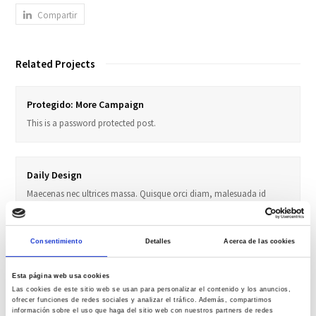
Compartir
Related Projects
Protegido: More Campaign
This is a password protected post.
Daily Design
Maecenas nec ultrices massa. Quisque orci diam, malesuada id
augue nec, faucibus interdum dolor. Curabitur sagittis, felis porttitor
placerat rhoncus, mauris diam sollicitudin nisl, sed luctus nulla sem
non velit. Fusce a libero ullamcorper, volutpat orci ut, suscipit erat.
Consentimiento
Detalles
Acerca de las cookies
Morbi tempor tortor vel urna lobortis. Hendrerit faucibus massa
consequat. Vivamus feugiat sapien massa, non luctus purus
Esta página web usa cookies
scelerisque et. Donec sodales pellentesque diam, et adipiscing erat
Las cookies de este sitio web se usan para personalizar el contenido y los anuncios,
imperdiet ac. Integer a lacinia velit. Pellentesque eu adipiscing arcu,
ofrecer funciones de redes sociales y analizar el tráfico. Además, compartimos
información sobre el uso que haga del sitio web con nuestros partners de redes