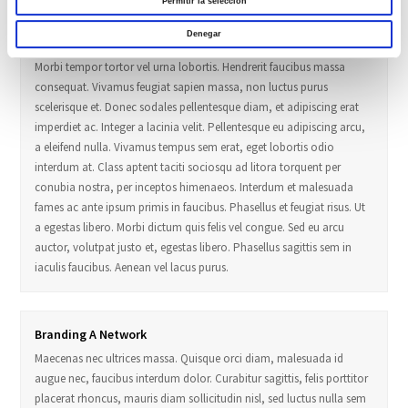
Permitir la selección
augue nec, faucibus interdum dolor. Curabitur sagittis, felis porttitor
placerat rhoncus, mauris diam sollicitudin nisl, sed luctus nulla sem
Denegar
non velit. Fusce a libero ullamcorper, volutpat orci ut, suscipit erat.
Morbi tempor tortor vel urna lobortis. Hendrerit faucibus massa
consequat. Vivamus feugiat sapien massa, non luctus purus
scelerisque et. Donec sodales pellentesque diam, et adipiscing erat
imperdiet ac. Integer a lacinia velit. Pellentesque eu adipiscing arcu,
a eleifend nulla. Vivamus tempus sem erat, eget lobortis odio
interdum at. Class aptent taciti sociosqu ad litora torquent per
conubia nostra, per inceptos himenaeos. Interdum et malesuada
fames ac ante ipsum primis in faucibus. Phasellus et feugiat risus. Ut
a egestas libero. Morbi dictum quis felis vel congue. Sed eu arcu
auctor, volutpat justo et, egestas libero. Phasellus sagittis sem in
iaculis faucibus. Aenean vel lacus purus.
Branding A Network
Maecenas nec ultrices massa. Quisque orci diam, malesuada id
augue nec, faucibus interdum dolor. Curabitur sagittis, felis porttitor
placerat rhoncus, mauris diam sollicitudin nisl, sed luctus nulla sem