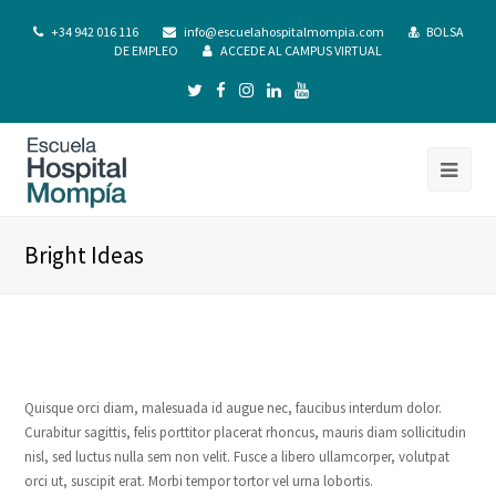
+34 942 016 116
info@escuelahospitalmompia.com
BOLSA
DE EMPLEO
ACCEDE AL CAMPUS VIRTUAL
Bright Ideas
Quisque orci diam, malesuada id augue nec, faucibus interdum dolor.
Curabitur sagittis, felis porttitor placerat rhoncus, mauris diam sollicitudin
nisl, sed luctus nulla sem non velit. Fusce a libero ullamcorper, volutpat
orci ut, suscipit erat. Morbi tempor tortor vel urna lobortis.