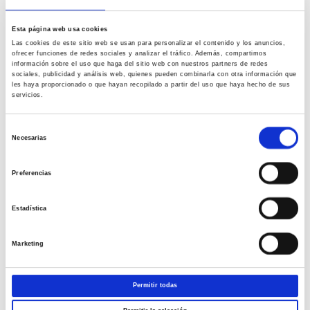
Time & Space
Esta página web usa cookies
Quisque viverra eleifend velit id sagittis. Nulla eleifend posuere
Las cookies de este sitio web se usan para personalizar el contenido y los anuncios,
vehicula. Praesent ornare purus non purus suscipit, nec consectetur
ofrecer funciones de redes sociales y analizar el tráfico. Además, compartimos
lectus laoreet. Nullam ipsum elit, vehicula at facilisis eget, rhoncus
información sobre el uso que haga del sitio web con nuestros partners de redes
sociales, publicidad y análisis web, quienes pueden combinarla con otra información que
non dolor. Morbi tempor tortor vel urna lobortis. Hendrerit faucibus
les haya proporcionado o que hayan recopilado a partir del uso que haya hecho de sus
massa consequat. Vivamus feugiat sapien massa, non luctus purus
servicios.
scelerisque et. Donec sodales pellentesque diam, et adipiscing erat
imperdiet ac. Integer a lacinia velit. Pellentesque eu adipiscing arcu,
Selección
a eleifend nulla. Vivamus tempus sem erat, eget lobortis odio
Necesarias
de
interdum at. Class aptent taciti sociosqu ad litora torquent per
consentimiento
conubia nostra, per inceptos himenaeos. Interdum et malesuada
Preferencias
fames ac ante ipsum primis in faucibus. Phasellus et feugiat risus. Ut
a egestas libero. Morbi dictum quis felis vel congue. Sed eu arcu
Estadística
auctor, volutpat justo et, egestas libero. Phasellus sagittis sem in
iaculis faucibus. Aenean vel lacus purus.
Marketing
Geektopia
Permitir todas
Maecenas nec ultrices massa. Quisque orci diam, malesuada id