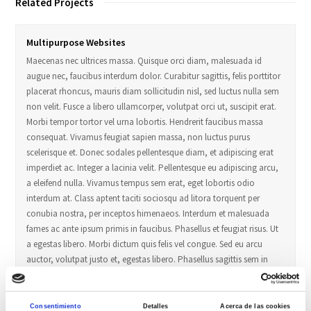
Related Projects
Multipurpose Websites
Maecenas nec ultrices massa. Quisque orci diam, malesuada id
augue nec, faucibus interdum dolor. Curabitur sagittis, felis porttitor
placerat rhoncus, mauris diam sollicitudin nisl, sed luctus nulla sem
non velit. Fusce a libero ullamcorper, volutpat orci ut, suscipit erat.
Morbi tempor tortor vel urna lobortis. Hendrerit faucibus massa
consequat. Vivamus feugiat sapien massa, non luctus purus
scelerisque et. Donec sodales pellentesque diam, et adipiscing erat
imperdiet ac. Integer a lacinia velit. Pellentesque eu adipiscing arcu,
a eleifend nulla. Vivamus tempus sem erat, eget lobortis odio
interdum at. Class aptent taciti sociosqu ad litora torquent per
conubia nostra, per inceptos himenaeos. Interdum et malesuada
fames ac ante ipsum primis in faucibus. Phasellus et feugiat risus. Ut
a egestas libero. Morbi dictum quis felis vel congue. Sed eu arcu
auctor, volutpat justo et, egestas libero. Phasellus sagittis sem in
iaculis faucibus. Aenean vel lacus purus.
Consentimiento
Detalles
Acerca de las cookies