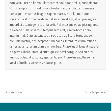
non velit. Fusce a libero ullamcorper, volutpat orci ut, suscipit erat.
Morbi tempor tortor vel urna lobortis. Hendrerit faucibus massa
consequat. Vivamus feugiat sapien massa, non luctus purus
scelerisque et. Donec sodales pellentesque diam, et adipiscing erat
imperdiet ac. Integer a lacinia velit. Pellentesque eu adipiscing arcu,
a eleifend nulla. Vivamus tempus sem erat, eget lobortis odio
interdum at. Class aptent taciti sociosqu ad litora torquent per
conubia nostra, per inceptos himenaeos. Interdum et malesuada
fames ac ante ipsum primis in faucibus. Phasellus et feugiat risus. Ut
a egestas libero. Morbi dictum quis felis vel congue. Sed eu arcu
auctor, volutpat justo et, egestas libero. Phasellus sagittis sem in
iaculis faucibus. Aenean vel lacus purus.
Meet Maya
Time & Space