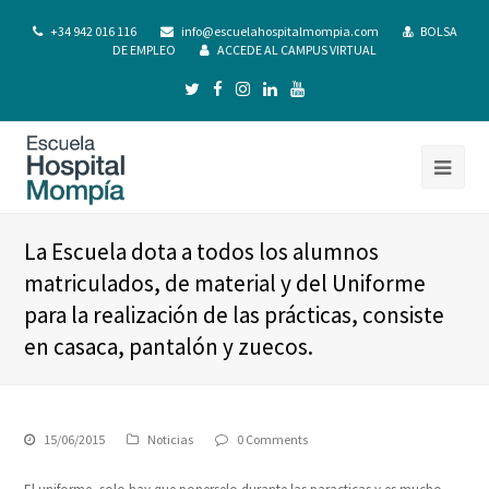
+34 942 016 116
info@escuelahospitalmompia.com
BOLSA
DE EMPLEO
ACCEDE AL CAMPUS VIRTUAL
La Escuela dota a todos los alumnos
matriculados, de material y del Uniforme
para la realización de las prácticas, consiste
en casaca, pantalón y zuecos.
15/06/2015
Noticias
0 Comments