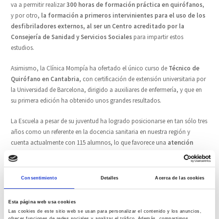
va a permitir realizar
300 horas de formación práctica en quirófanos
,
y por otro,
la formación a primeros intervinientes para el uso de los
desfibriladores externos, al ser un Centro acreditado por la
Consejería de Sanidad y Servicios Sociales
para impartir estos
estudios.
Asimismo, la Clínica Mompía ha ofertado el único curso de
Técnico de
Quirófano en Cantabria
, con certificación de extensión universitaria por
la Universidad de Barcelona, dirigido a auxiliares de enfermería, y que en
su primera edición ha obtenido unos grandes resultados.
La Escuela a pesar de su juventud ha logrado posicionarse en tan sólo tres
años como un referente en la docencia sanitaria en nuestra región y
cuenta actualmente con 115 alumnos, lo que favorece una
atención
personalizada
.
Todos los estudios citados se imparten en el ámbito hospitalario,
Consentimiento
Detalles
Acerca de las cookies
garantizando una formación teórica-práctica
de calidad a través de
esta Escuela Técnico Profesional en Ciencias de la Salud, que tiene sus
Esta página web usa cookies
instalaciones en la propia Clínica Mompía, lo que constituye uno de sus
Las cookies de este sitio web se usan para personalizar el contenido y los anuncios,
mayores atractivos.
ofrecer funciones de redes sociales y analizar el tráfico. Además, compartimos