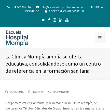
+34 942 016 116
info@escuelahospitalmompia.com
BOLSA
DE EMPLEO
ACCEDE AL CAMPUS VIRTUAL
La Clínica Mompía amplía su oferta
educativa, consolidándose como un centro
de referencia en la formación sanitaria
15/06/2015
Noticias
0 Comments
Por primera vez en Cantabria, y de la mano de la Clínica Mompía, se
ofertarán los
Títulos Oficiales de Grado Superior en la rama sanitaria