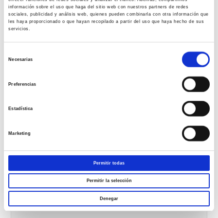
información sobre el uso que haga del sitio web con nuestros partners de redes
sociales, publicidad y análisis web, quienes pueden combinarla con otra información que
les haya proporcionado o que hayan recopilado a partir del uso que haya hecho de sus
Comparte esta noticia
servicios.
Tweet
Me Gusta
+ 1
Pin It
Selección
Necesarias
de
Compartir
consentimiento
Preferencias
Estadística
Deja una respuesta
Tu dirección de correo electrónico no será publicada.
Los campos
Marketing
obligatorios están marcados con
*
Comentario
*
Permitir todas
Permitir la selección
Denegar