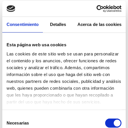
Comentario
*
Consentimiento
Detalles
Acerca de las cookies
Esta página web usa cookies
Las cookies de este sitio web se usan para personalizar
el contenido y los anuncios, ofrecer funciones de redes
Nombre
*
sociales y analizar el tráfico. Además, compartimos
información sobre el uso que haga del sitio web con
nuestros partners de redes sociales, publicidad y análisis
Correo electrónico
*
web, quienes pueden combinarla con otra información
que les haya proporcionado o que hayan recopilado a
partir del uso que haya hecho de sus servicios.
Web
Selección
Necesarias
de