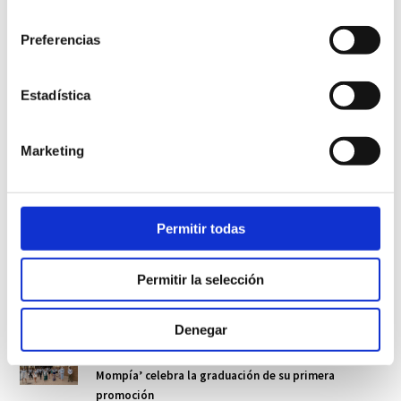
Guarda mi nombre, correo electrónico y web en este navegador para la
consentimiento
próxima vez que comente.
Preferencias
seis
×
seis
=
Estadística
Marketing
Síguenos en Redes Sociales
Permitir todas
Permitir la selección
Noticias más comentadas
Denegar
La Escuela Universitaria de Enfermería ‘Clínica
Mompía’ celebra la graduación de su primera
promoción