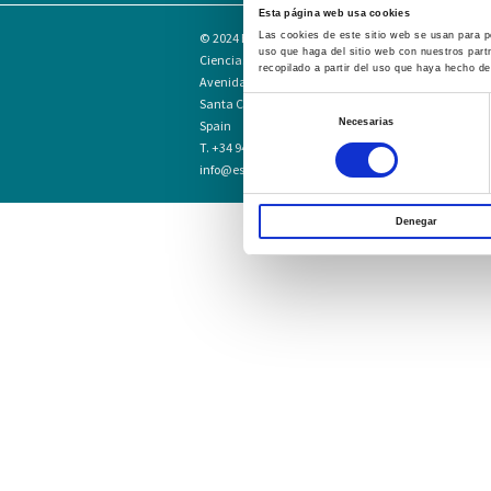
Esta página web usa cookies
© 2024
Escuela Técnico Profesional en
Las cookies de este sitio web se usan para pe
uso que haga del sitio web con nuestros part
Ciencias de la Salud Hospital Mompía
recopilado a partir del uso que haya hecho de
Avenida de los Condes, s/n · 39100
Santa Cruz de Bezana - Cantabria ·
Selección
Necesarias
Spain
de
T. +34 942 016 116 · F. +34 942 584 120
consentimiento
info@escuelahospitalmompia.com
Denegar