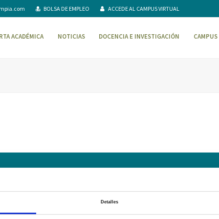
ompia.com
BOLSA DE EMPLEO
ACCEDE AL CAMPUS VIRTUAL
RTA ACADÉMICA
NOTICIAS
DOCENCIA E INVESTIGACIÓN
CAMPUS 
AVISO LEGAL – TÉRMINOS Y CONDICIONES DE SERVICIOS ONLINE
Pol
Campus Virtual
Contacto
Webmail
User Login
Detalles