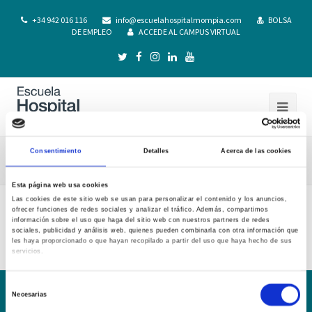
+34 942 016 116
info@escuelahospitalmompia.com
BOLSA
DE EMPLEO
ACCEDE AL CAMPUS VIRTUAL
Consentimiento
Detalles
Acerca de las cookies
Evaluación Actividad Docente
Esta página web usa cookies
Las cookies de este sitio web se usan para personalizar el contenido y los anuncios,
ofrecer funciones de redes sociales y analizar el tráfico. Además, compartimos
Evaluación Actividad Docente
información sobre el uso que haga del sitio web con nuestros partners de redes
sociales, publicidad y análisis web, quienes pueden combinarla con otra información que
les haya proporcionado o que hayan recopilado a partir del uso que haya hecho de sus
servicios.
Selección
Necesarias
de
Conoce la Escuela
Hospital Mompía