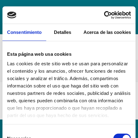
+34 942 016 116
info@escuelahospitalmompia.com
BOLSA
DE EMPLEO
ACCEDE AL CAMPUS VIRTUAL
Consentimiento
Detalles
Acerca de las cookies
Esta página web usa cookies
Las cookies de este sitio web se usan para personalizar
Guia Docente Bioetica 20-21
el contenido y los anuncios, ofrecer funciones de redes
sociales y analizar el tráfico. Además, compartimos
información sobre el uso que haga del sitio web con
nuestros partners de redes sociales, publicidad y análisis
Guia Docente Bioetica 20-21
web, quienes pueden combinarla con otra información
que les haya proporcionado o que hayan recopilado a
partir del uso que haya hecho de sus servicios.
Selección
Conoce la Escuela
Hospital Mompía