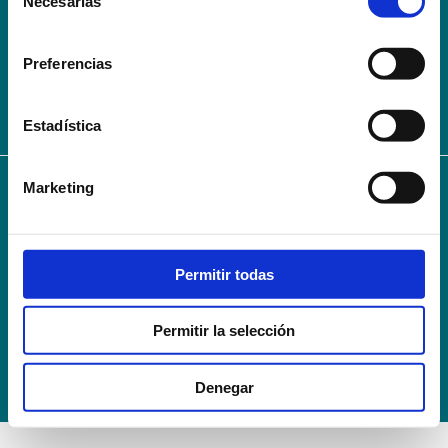
Necesarias
de
AVISO LEGAL – TÉRMINOS Y CONDICIONES DE SERVICIOS
consentimiento
ONLINE
Preferencias
Política de Privacidad
Política de cookies
Campus Virtual
Contacto
Webmail
User Login
Estadística
Marketing
© 2024
Escuela Técnico Profesional en Ciencias de la Salud Hospital Mompía
Avenida de los Condes, s/n · 39100 Santa Cruz de Bezana - Cantabria · Spain
T. +34 942 016 116 · F. +34 942 584 120
Permitir todas
info@escuelahospitalmompia.com
Permitir la selección
Denegar