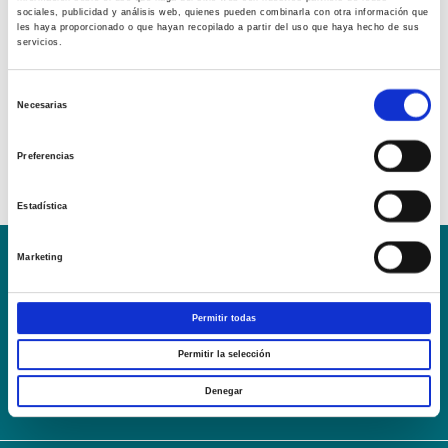
sociales, publicidad y análisis web, quienes pueden combinarla con otra información que
les haya proporcionado o que hayan recopilado a partir del uso que haya hecho de sus
servicios.
Selección
Necesarias
de
consentimiento
Preferencias
Estadística
Marketing
Conoce la Escuela
Hospital Mompía
AVISO LEGAL – TÉRMINOS Y CONDICIONES DE SERVICIOS
Permitir todas
ONLINE
Política de Privacidad
Política de cookies
Campus Virtual
Permitir la selección
Contacto
Webmail
User Login
Denegar