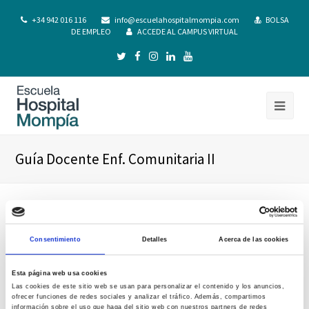
+34 942 016 116
info@escuelahospitalmompia.com
BOLSA
DE EMPLEO
ACCEDE AL CAMPUS VIRTUAL
Guía Docente Enf. Comunitaria II
Consentimiento
Detalles
Acerca de las cookies
Esta página web usa cookies
Las cookies de este sitio web se usan para personalizar el contenido y los anuncios,
ofrecer funciones de redes sociales y analizar el tráfico. Además, compartimos
información sobre el uso que haga del sitio web con nuestros partners de redes