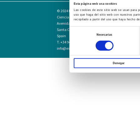
Esta página web usa cookies
© 2024
Escuela Técnico Profesional en
Las cookies de este sitio web se usan para pe
uso que haga del sitio web con nuestros part
Ciencias de la Salud Hospital Mompía
recopilado a partir del uso que haya hecho de
Avenida de los Condes, s/n · 39100
Santa Cruz de Bezana - Cantabria ·
Selección
Necesarias
Spain
de
T. +34 942 016 116 · F. +34 942 584 120
consentimiento
info@escuelahospitalmompia.com
Denegar