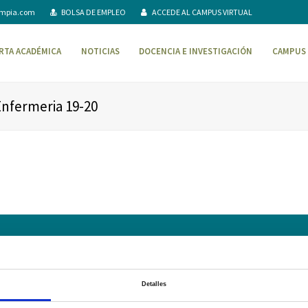
ompia.com
BOLSA DE EMPLEO
ACCEDE AL CAMPUS VIRTUAL
RTA ACADÉMICA
NOTICIAS
DOCENCIA E INVESTIGACIÓN
CAMPUS 
nfermeria 19-20
AVISO LEGAL – TÉRMINOS Y CONDICIONES DE SERVICIOS ONLINE
Pol
Campus Virtual
Contacto
Webmail
User Login
Detalles