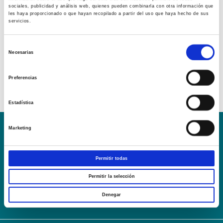
sociales, publicidad y análisis web, quienes pueden combinarla con otra información que
les haya proporcionado o que hayan recopilado a partir del uso que haya hecho de sus
servicios.
Selección
Necesarias
de
consentimiento
Preferencias
Estadística
Marketing
Conoce la Escuela
Hospital Mompía
AVISO LEGAL – TÉRMINOS Y CONDICIONES DE SERVICIOS
Permitir todas
ONLINE
Política de Privacidad
Política de cookies
Campus Virtual
Permitir la selección
Contacto
Webmail
User Login
Denegar