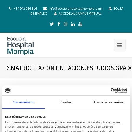
+34 942 016 116
info@escuelahospitalmompia.com
BOLSA
DE EMPLEO
ACCEDE AL CAMPUS VIRTUAL
6.MATRICULA.CONTINUACION.ESTUDIOS.GRADO
Consentimiento
Detalles
Acerca de las cookies
Esta página web usa cookies
Las cookies de este sitio web se usan para personalizar el contenido y los anuncios,
ofrecer funciones de redes sociales y analizar el tráfico. Además, compartimos
información sobre el uso que haga del sitio web con nuestros partners de redes