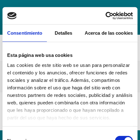
+34 942 016 116
info@escuelahospitalmompia.com
BOLSA
DE EMPLEO
ACCEDE AL CAMPUS VIRTUAL
Consentimiento
Detalles
Acerca de las cookies
Esta página web usa cookies
Las cookies de este sitio web se usan para personalizar
20. Normativa Reguladora de la Convivencia y
el contenido y los anuncios, ofrecer funciones de redes
Disciplina de la UCAV
sociales y analizar el tráfico. Además, compartimos
información sobre el uso que haga del sitio web con
nuestros partners de redes sociales, publicidad y análisis
web, quienes pueden combinarla con otra información
20. Normativa Reguladora de la Convivencia y Disciplina de la UCAV
que les haya proporcionado o que hayan recopilado a
partir del uso que haya hecho de sus servicios.
Selección