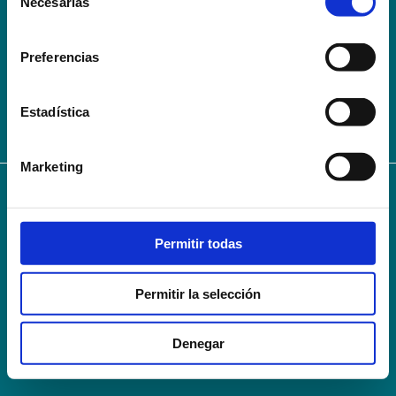
Necesarias
de
Conoce la Escuela
Hospital Mompía
consentimiento
AVISO LEGAL – TÉRMINOS Y CONDICIONES DE SERVICIOS
Preferencias
ONLINE
Política de Privacidad
Política de cookies
Campus Virtual
Contacto
Webmail
User Login
Estadística
Marketing
© 2024
Escuela Técnico Profesional en Ciencias de la Salud Hospital Mompía
Avenida de los Condes, s/n · 39100 Santa Cruz de Bezana - Cantabria · Spain
Permitir todas
T. +34 942 016 116 · F. +34 942 584 120
info@escuelahospitalmompia.com
Permitir la selección
Denegar