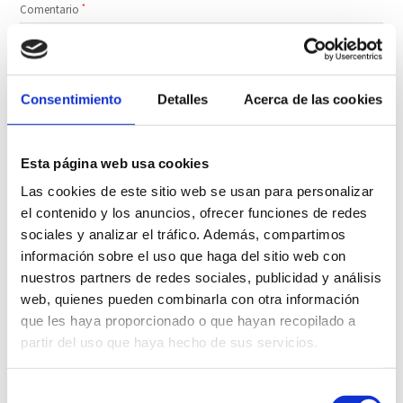
Comentario
*
Consentimiento
Detalles
Acerca de las cookies
Esta página web usa cookies
Nombre
*
Las cookies de este sitio web se usan para personalizar
el contenido y los anuncios, ofrecer funciones de redes
sociales y analizar el tráfico. Además, compartimos
Correo electrónico
*
información sobre el uso que haga del sitio web con
nuestros partners de redes sociales, publicidad y análisis
web, quienes pueden combinarla con otra información
Web
que les haya proporcionado o que hayan recopilado a
partir del uso que haya hecho de sus servicios.
Selección
Guarda mi nombre, correo electrónico y web en este navegador para la