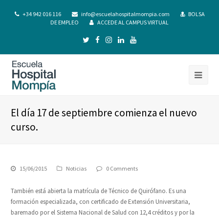
+34 942 016 116
info@escuelahospitalmompia.com
BOLSA
DE EMPLEO
ACCEDE AL CAMPUS VIRTUAL
El día 17 de septiembre comienza el nuevo
curso.
15/06/2015
Noticias
0 Comments
También está abierta la matrícula de Técnico de Quirófano. Es una
formación especializada, con certificado de Extensión Universitaria,
baremado por el Sistema Nacional de Salud con 12,4 créditos y por la