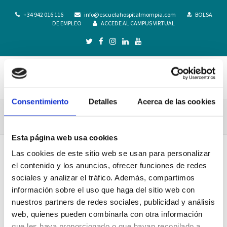
+34 942 016 116
info@escuelahospitalmompia.com
BOLSA
DE EMPLEO
ACCEDE AL CAMPUS VIRTUAL
Consentimiento
Detalles
Acerca de las cookies
Profesorado
Esta página web usa cookies
Las cookies de este sitio web se usan para personalizar
Profesorado
el contenido y los anuncios, ofrecer funciones de redes
sociales y analizar el tráfico. Además, compartimos
23/08/2023
adminkit
información sobre el uso que haga del sitio web con
Alumnos
,
Contenido información enfermería
,
Profesorado
nuestros partners de redes sociales, publicidad y análisis
Listado de Profesores
web, quienes pueden combinarla con otra información
que les haya proporcionado o que hayan recopilado a