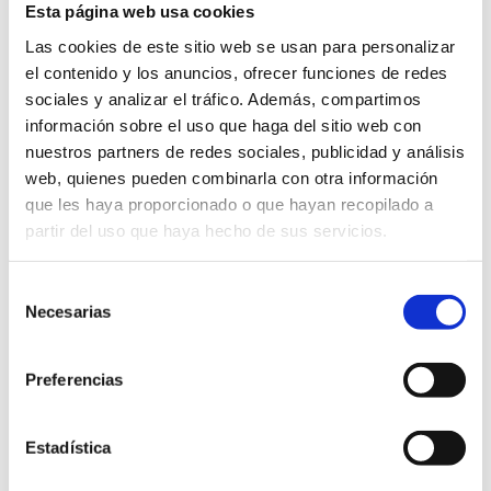
Esta página web usa cookies
Las cookies de este sitio web se usan para personalizar
el contenido y los anuncios, ofrecer funciones de redes
sociales y analizar el tráfico. Además, compartimos
Alumnos de Radioterapia de la Escuela
información sobre el uso que haga del sitio web con
en Ciencias de la Salud “Clínica
nuestros partners de redes sociales, publicidad y análisis
web, quienes pueden combinarla con otra información
Mompía” visitan el Hospital virtual
que les haya proporcionado o que hayan recopilado a
Valdecilla de la mano del Dr. Prada
partir del uso que haya hecho de sus servicios.
12/06/2015
escuelamompia
Noticias
0 Comments
Selección
Pedro José Prada Gómez es Jefe de Servicio de Oncología Radioterápica
Necesarias
de
del Hospital Marqués de Valdecilla y Director del Área de Braquiterapia del
consentimiento
Hospital virtual Valdecilla (HvV) Los estudiantes del Grado Superior de
Preferencias
Radioterapia de la Escuela visitaron el 27…
Leer más
Estadística