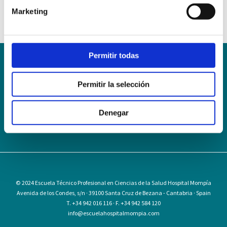
Marketing
Permitir todas
Conoce la Escuela
Hospital Mompía
Permitir la selección
AVISO LEGAL – TÉRMINOS Y CONDICIONES DE SERVICIOS
ONLINE
Política de Privacidad
Política de cookies
Campus Virtual
Denegar
Contacto
Webmail
User Login
© 2024
Escuela Técnico Profesional en Ciencias de la Salud Hospital Mompía
Avenida de los Condes, s/n · 39100 Santa Cruz de Bezana - Cantabria · Spain
T. +34 942 016 116 · F. +34 942 584 120
info@escuelahospitalmompia.com