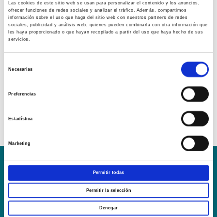
Las cookies de este sitio web se usan para personalizar el contenido y los anuncios,
ofrecer funciones de redes sociales y analizar el tráfico. Además, compartimos
información sobre el uso que haga del sitio web con nuestros partners de redes
sociales, publicidad y análisis web, quienes pueden combinarla con otra información que
les haya proporcionado o que hayan recopilado a partir del uso que haya hecho de sus
servicios.
Selección
Necesarias
de
consentimiento
Preferencias
Estadística
Marketing
Conoce la Escuela
Hospital Mompía
Permitir todas
AVISO LEGAL – TÉRMINOS Y CONDICIONES DE SERVICIOS
Permitir la selección
ONLINE
Política de Privacidad
Política de cookies
Campus Virtual
Denegar