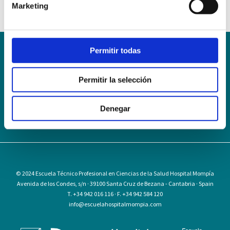
Marketing
Permitir todas
Conoce la Escuela
Hospital Mompía
AVISO LEGAL – TÉRMINOS Y CONDICIONES DE SERVICIOS
Permitir la selección
ONLINE
Política de Privacidad
Política de cookies
Campus Virtual
Denegar
Contacto
Webmail
User Login
© 2024
Escuela Técnico Profesional en Ciencias de la Salud Hospital Mompía
Avenida de los Condes, s/n · 39100 Santa Cruz de Bezana - Cantabria · Spain
T. +34 942 016 116 · F. +34 942 584 120
info@escuelahospitalmompia.com