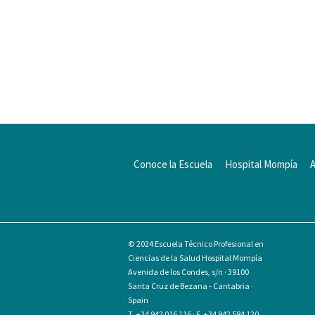
Conoce la Escuela
Hospital Mompía
© 2024
Escuela Técnico Profesional en
Ciencias de la Salud Hospital Mompía
Avenida de los Condes, s/n · 39100
Santa Cruz de Bezana - Cantabria ·
Spain
T. +34 942 016 116 · F. +34 942 584 120