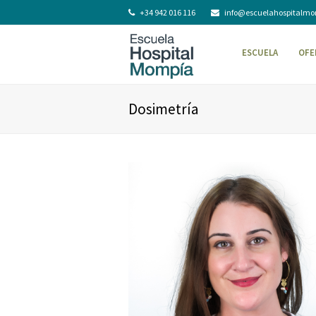
+34 942 016 116
info@escuelahospitalm
ESCUELA
OFE
Dosimetría