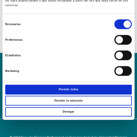
les haya proporcionado o que hayan recopilado a partir del uso que haya hecho de sus
servicios.
Selección
Necesarias
de
consentimiento
Preferencias
Estadística
Conoce la Escuela
Hospital Mompía
Marketing
AVISO LEGAL – TÉRMINOS Y CONDICIONES DE SERVICIOS
ONLINE
Permitir todas
Política de Privacidad
Política de cookies
Campus Virtual
Contacto
Webmail
User Login
Permitir la selección
Denegar