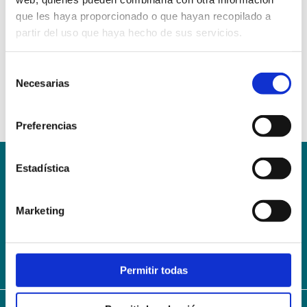
que les haya proporcionado o que hayan recopilado a
partir del uso que haya hecho de sus servicios.
Selección
Necesarias
de
consentimiento
Preferencias
Estadística
Conoce la Escuela
Hospital Mompía
AVISO LEGAL – TÉRMINOS Y CONDICIONES DE SERVICIOS
Marketing
ONLINE
Política de Privacidad
Política de cookies
Campus Virtual
Contacto
Webmail
User Login
Permitir todas