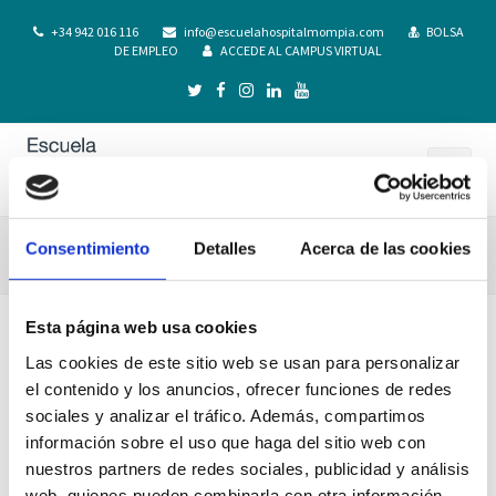
+34 942 016 116
info@escuelahospitalmompia.com
BOLSA
DE EMPLEO
ACCEDE AL CAMPUS VIRTUAL
Consentimiento
Detalles
Acerca de las cookies
tesis doctoral
Esta página web usa cookies
Las cookies de este sitio web se usan para personalizar
el contenido y los anuncios, ofrecer funciones de redes
sociales y analizar el tráfico. Además, compartimos
información sobre el uso que haga del sitio web con
nuestros partners de redes sociales, publicidad y análisis
web, quienes pueden combinarla con otra información