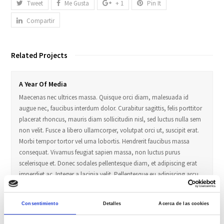
Tweet
Me Gusta
+ 1
Pin It
Compartir
Related Projects
A Year Of Media
Maecenas nec ultrices massa. Quisque orci diam, malesuada id
augue nec, faucibus interdum dolor. Curabitur sagittis, felis porttitor
placerat rhoncus, mauris diam sollicitudin nisl, sed luctus nulla sem
non velit. Fusce a libero ullamcorper, volutpat orci ut, suscipit erat.
Morbi tempor tortor vel urna lobortis. Hendrerit faucibus massa
consequat. Vivamus feugiat sapien massa, non luctus purus
scelerisque et. Donec sodales pellentesque diam, et adipiscing erat
imperdiet ac. Integer a lacinia velit. Pellentesque eu adipiscing arcu,
a eleifend nulla. Vivamus tempus sem erat, eget lobortis odio
interdum at. Class aptent taciti sociosqu ad litora torquent per
Consentimiento
Detalles
Acerca de las cookies
conubia nostra, per inceptos himenaeos. Interdum et malesuada
fames ac ante ipsum primis in faucibus. Phasellus et feugiat risus. Ut