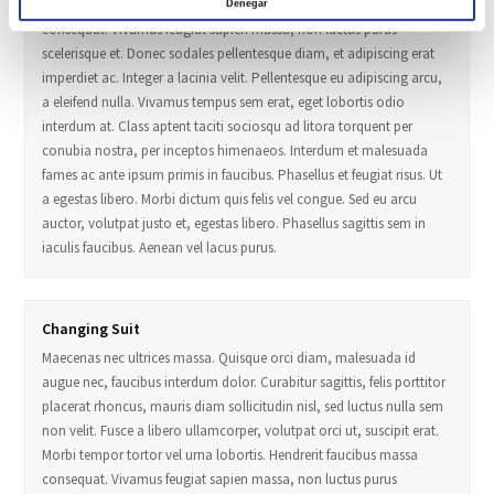
Morbi tempor tortor vel urna lobortis. Hendrerit faucibus massa
Denegar
consequat. Vivamus feugiat sapien massa, non luctus purus
scelerisque et. Donec sodales pellentesque diam, et adipiscing erat
imperdiet ac. Integer a lacinia velit. Pellentesque eu adipiscing arcu,
a eleifend nulla. Vivamus tempus sem erat, eget lobortis odio
interdum at. Class aptent taciti sociosqu ad litora torquent per
conubia nostra, per inceptos himenaeos. Interdum et malesuada
fames ac ante ipsum primis in faucibus. Phasellus et feugiat risus. Ut
a egestas libero. Morbi dictum quis felis vel congue. Sed eu arcu
auctor, volutpat justo et, egestas libero. Phasellus sagittis sem in
iaculis faucibus. Aenean vel lacus purus.
Changing Suit
Maecenas nec ultrices massa. Quisque orci diam, malesuada id
augue nec, faucibus interdum dolor. Curabitur sagittis, felis porttitor
placerat rhoncus, mauris diam sollicitudin nisl, sed luctus nulla sem
non velit. Fusce a libero ullamcorper, volutpat orci ut, suscipit erat.
Morbi tempor tortor vel urna lobortis. Hendrerit faucibus massa
consequat. Vivamus feugiat sapien massa, non luctus purus