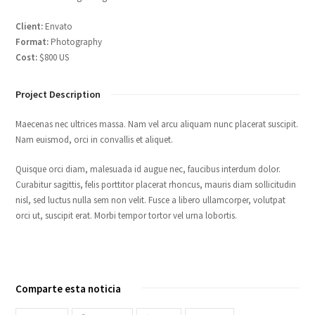
Client:
Envato
Format:
Photography
Cost:
$800 US
Project Description
Maecenas nec ultrices massa. Nam vel arcu aliquam nunc placerat suscipit.
Nam euismod, orci in convallis et aliquet.
Quisque orci diam, malesuada id augue nec, faucibus interdum dolor.
Curabitur sagittis, felis porttitor placerat rhoncus, mauris diam sollicitudin
nisl, sed luctus nulla sem non velit. Fusce a libero ullamcorper, volutpat
orci ut, suscipit erat. Morbi tempor tortor vel urna lobortis.
Comparte esta noticia