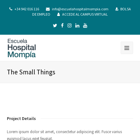
+34 942 016 116
info@escuelahospitalmompia.com
BOLSA
DE EMPLEO
ACCEDE AL CAMPUS VIRTUAL
The Small Things
Project Details
Lorem ipsum dolor sit amet, consectetur adipiscing elit. Fusce varius
euismod lacus eget feugiat.