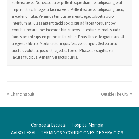
scelerisque et. Donec sodales pellentesque diam, et adipiscing erat
imperdiet ac. Integer a lacinia velit. Pellentesque eu adipiscing arcu,
a eleifend nulla. Vivamus tempus sem erat, eget lobortis odio
interdum at. Class aptent taciti sociosqu ad litora torquent per
conubia nostra, per inceptos himenaeos. Interdum et malesuada
fames ac ante ipsum primis in faucibus. Phasellus et feugiat risus. Ut
a egestas libero. Morbi dictum quis felis vel congue. Sed eu arcu
auctor, volutpat justo et, egestas libero. Phasellus sagittis sem in
iaculis faucibus. Aenean vel lacus purus.
Changing Suit
Outside The City
Conoce la Escuela
Hospital Mompía
AVISO LEGAL – TÉRMINOS Y CONDICIONES DE SERVICIOS