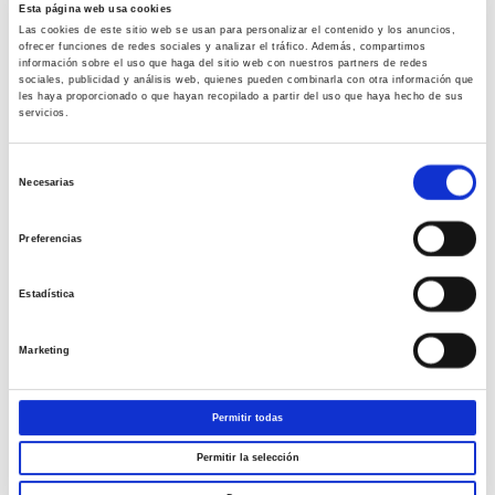
a egestas libero. Morbi dictum quis felis vel congue. Sed eu arcu
Esta página web usa cookies
Las cookies de este sitio web se usan para personalizar el contenido y los anuncios,
auctor, volutpat justo et, egestas libero. Phasellus sagittis sem in
ofrecer funciones de redes sociales y analizar el tráfico. Además, compartimos
iaculis faucibus. Aenean vel lacus purus.
información sobre el uso que haga del sitio web con nuestros partners de redes
sociales, publicidad y análisis web, quienes pueden combinarla con otra información que
les haya proporcionado o que hayan recopilado a partir del uso que haya hecho de sus
servicios.
A Model App Adventure
Integer vehicula diam velit, sed varius leo elementum molestie. Fusce
Selección
Necesarias
in turpis tempor urna venenatis bibendum sed et purus. Suspendisse
de
potenti. Nunc ac interdum urna, nec hendrerit turpis. Fusce
consentimiento
Preferencias
scelerisque nibh tellus. Nulla quis diam at diam aliquam sagittis in
non ipsum. Nullam quis sodales lorem, et sollicitudin erat, volutpat
orci ut, suscipit erat. Morbi tempor tortor vel urna lobortis.
Estadística
Marketing
Outside The City
Maecenas nec ultrices massa. Quisque orci diam, malesuada id
Permitir todas
augue nec, faucibus interdum dolor. Curabitur sagittis, felis porttitor
placerat rhoncus, mauris diam sollicitudin nisl, sed luctus nulla sem
Permitir la selección
non velit. Fusce a libero ullamcorper, volutpat orci ut, suscipit erat.