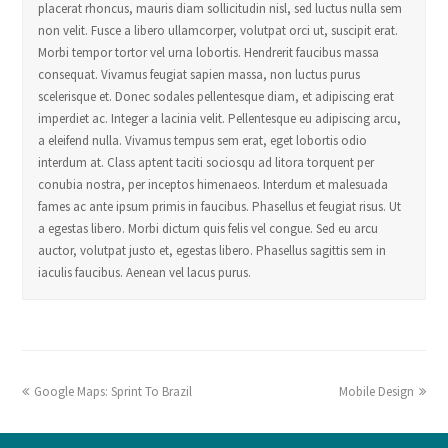
placerat rhoncus, mauris diam sollicitudin nisl, sed luctus nulla sem
non velit. Fusce a libero ullamcorper, volutpat orci ut, suscipit erat.
Morbi tempor tortor vel urna lobortis. Hendrerit faucibus massa
consequat. Vivamus feugiat sapien massa, non luctus purus
scelerisque et. Donec sodales pellentesque diam, et adipiscing erat
imperdiet ac. Integer a lacinia velit. Pellentesque eu adipiscing arcu,
a eleifend nulla. Vivamus tempus sem erat, eget lobortis odio
interdum at. Class aptent taciti sociosqu ad litora torquent per
conubia nostra, per inceptos himenaeos. Interdum et malesuada
fames ac ante ipsum primis in faucibus. Phasellus et feugiat risus. Ut
a egestas libero. Morbi dictum quis felis vel congue. Sed eu arcu
auctor, volutpat justo et, egestas libero. Phasellus sagittis sem in
iaculis faucibus. Aenean vel lacus purus.
Google Maps: Sprint To Brazil
Mobile Design