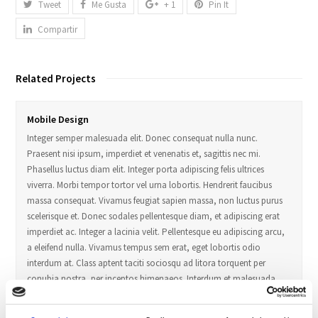
Tweet
Me Gusta
+ 1
Pin It
Compartir
Related Projects
Mobile Design
Integer semper malesuada elit. Donec consequat nulla nunc.
Praesent nisi ipsum, imperdiet et venenatis et, sagittis nec mi.
Phasellus luctus diam elit. Integer porta adipiscing felis ultrices
viverra. Morbi tempor tortor vel urna lobortis. Hendrerit faucibus
massa consequat. Vivamus feugiat sapien massa, non luctus purus
scelerisque et. Donec sodales pellentesque diam, et adipiscing erat
imperdiet ac. Integer a lacinia velit. Pellentesque eu adipiscing arcu,
a eleifend nulla. Vivamus tempus sem erat, eget lobortis odio
interdum at. Class aptent taciti sociosqu ad litora torquent per
conubia nostra, per inceptos himenaeos. Interdum et malesuada
fames ac ante ipsum primis in faucibus. Phasellus et feugiat risus. Ut
a egestas libero. Morbi dictum quis felis vel congue. Sed eu arcu