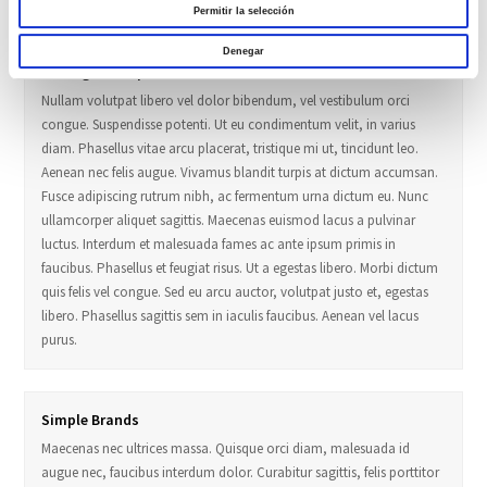
Permitir la selección
Denegar
Making Mockups
Nullam volutpat libero vel dolor bibendum, vel vestibulum orci
congue. Suspendisse potenti. Ut eu condimentum velit, in varius
diam. Phasellus vitae arcu placerat, tristique mi ut, tincidunt leo.
Aenean nec felis augue. Vivamus blandit turpis at dictum accumsan.
Fusce adipiscing rutrum nibh, ac fermentum urna dictum eu. Nunc
ullamcorper aliquet sagittis. Maecenas euismod lacus a pulvinar
luctus. Interdum et malesuada fames ac ante ipsum primis in
faucibus. Phasellus et feugiat risus. Ut a egestas libero. Morbi dictum
quis felis vel congue. Sed eu arcu auctor, volutpat justo et, egestas
libero. Phasellus sagittis sem in iaculis faucibus. Aenean vel lacus
purus.
Simple Brands
Maecenas nec ultrices massa. Quisque orci diam, malesuada id
augue nec, faucibus interdum dolor. Curabitur sagittis, felis porttitor