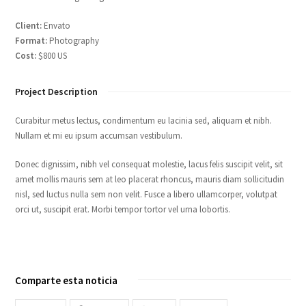
Client:
Envato
Format:
Photography
Cost:
$800 US
Project Description
Curabitur metus lectus, condimentum eu lacinia sed, aliquam et nibh.
Nullam et mi eu ipsum accumsan vestibulum.
Donec dignissim, nibh vel consequat molestie, lacus felis suscipit velit, sit
amet mollis mauris sem at leo placerat rhoncus, mauris diam sollicitudin
nisl, sed luctus nulla sem non velit. Fusce a libero ullamcorper, volutpat
orci ut, suscipit erat. Morbi tempor tortor vel urna lobortis.
Comparte esta noticia