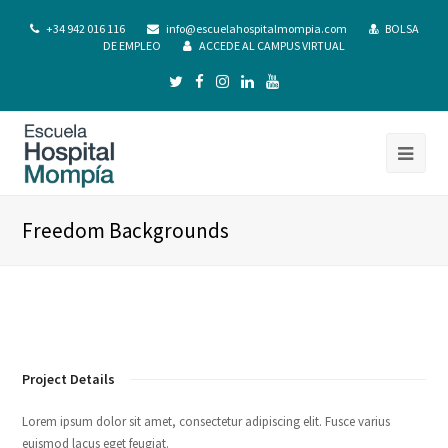
+34 942 016 116
info@escuelahospitalmompia.com
BOLSA
DE EMPLEO
ACCEDE AL CAMPUS VIRTUAL
Freedom Backgrounds
Project Details
Lorem ipsum dolor sit amet, consectetur adipiscing elit. Fusce varius
euismod lacus eget feugiat.