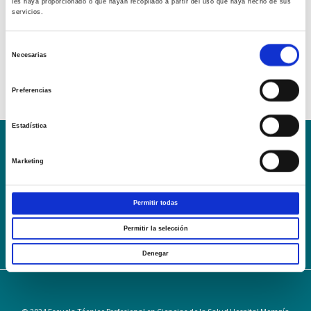
les haya proporcionado o que hayan recopilado a partir del uso que haya hecho de sus
servicios.
Selección
Necesarias
de
consentimiento
Preferencias
Estadística
Conoce la Escuela
Hospital Mompía
Marketing
AVISO LEGAL – TÉRMINOS Y CONDICIONES DE SERVICIOS
ONLINE
Permitir todas
Política de Privacidad
Política de cookies
Campus Virtual
Contacto
Webmail
User Login
Permitir la selección
Denegar