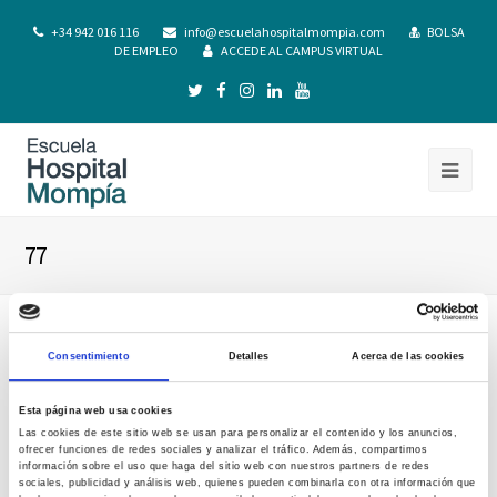
+34 942 016 116
info@escuelahospitalmompia.com
BOLSA
DE EMPLEO
ACCEDE AL CAMPUS VIRTUAL
77
Consentimiento
Detalles
Acerca de las cookies
Esta página web usa cookies
Las cookies de este sitio web se usan para personalizar el contenido y los anuncios,
ofrecer funciones de redes sociales y analizar el tráfico. Además, compartimos
información sobre el uso que haga del sitio web con nuestros partners de redes
sociales, publicidad y análisis web, quienes pueden combinarla con otra información que