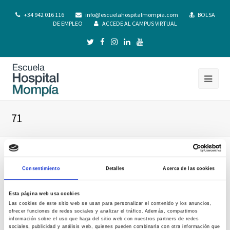
+34 942 016 116
info@escuelahospitalmompia.com
BOLSA
DE EMPLEO
ACCEDE AL CAMPUS VIRTUAL
71
Consentimiento
Detalles
Acerca de las cookies
Esta página web usa cookies
Las cookies de este sitio web se usan para personalizar el contenido y los anuncios,
ofrecer funciones de redes sociales y analizar el tráfico. Además, compartimos
información sobre el uso que haga del sitio web con nuestros partners de redes
sociales, publicidad y análisis web, quienes pueden combinarla con otra información que