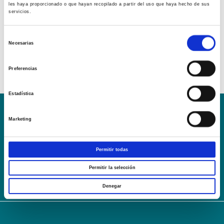
les haya proporcionado o que hayan recopilado a partir del uso que haya hecho de sus
servicios.
Selección
Necesarias
de
consentimiento
Preferencias
Estadística
Marketing
Conoce la Escuela
Hospital Mompía
AVISO LEGAL – TÉRMINOS Y CONDICIONES DE SERVICIOS
ONLINE
Permitir todas
Política de Privacidad
Política de cookies
Campus Virtual
Permitir la selección
Contacto
Webmail
User Login
Denegar