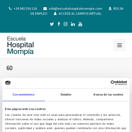
+34 942 016 116
info@escuelahospitalmompia.com
BOLSA
DE EMPLEO
ACCEDE AL CAMPUS VIRTUAL
60
Consentimiento
Detalles
Acerca de las cookies
Esta página web usa cookies
Las cookies de este sitio web se usan para personalizar el contenido y los anuncios,
ofrecer funciones de redes sociales y analizar el tráfico. Además, compartimos
información sobre el uso que haga del sitio web con nuestros partners de redes
sociales, publicidad y análisis web, quienes pueden combinarla con otra información que