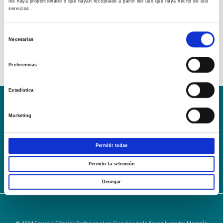
les haya proporcionado o que hayan recopilado a partir del uso que haya hecho de sus
servicios.
Selección
Necesarias
de
consentimiento
Preferencias
Estadística
Conoce la Escuela
Hospital Mompía
Marketing
AVISO LEGAL – TÉRMINOS Y CONDICIONES DE SERVICIOS
ONLINE
Permitir todas
Política de Privacidad
Política de cookies
Campus Virtual
Contacto
Webmail
User Login
Permitir la selección
Denegar