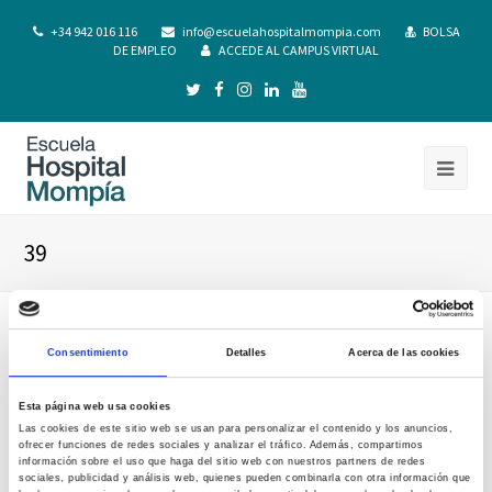
+34 942 016 116
info@escuelahospitalmompia.com
BOLSA
DE EMPLEO
ACCEDE AL CAMPUS VIRTUAL
39
Consentimiento
Detalles
Acerca de las cookies
Esta página web usa cookies
Las cookies de este sitio web se usan para personalizar el contenido y los anuncios,
ofrecer funciones de redes sociales y analizar el tráfico. Además, compartimos
información sobre el uso que haga del sitio web con nuestros partners de redes
sociales, publicidad y análisis web, quienes pueden combinarla con otra información que