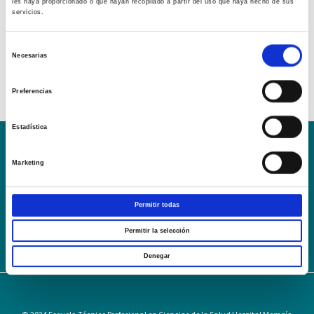
les haya proporcionado o que hayan recopilado a partir del uso que haya hecho de sus
servicios.
Selección
Necesarias
de
consentimiento
Preferencias
Estadística
Conoce la Escuela
Hospital Mompía
Marketing
AVISO LEGAL – TÉRMINOS Y CONDICIONES DE SERVICIOS
ONLINE
Permitir todas
Política de Privacidad
Política de cookies
Campus Virtual
Contacto
Webmail
User Login
Permitir la selección
Denegar