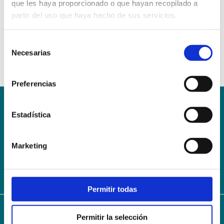
que les haya proporcionado o que hayan recopilado a
partir del uso que haya hecho de sus servicios.
Selección
Necesarias
de
consentimiento
Preferencias
Estadística
Conoce la Escuela
Hospital Mompía
AVISO LEGAL – TÉRMINOS Y CONDICIONES DE SERVICIOS
ONLINE
Marketing
Política de Privacidad
Política de cookies
Campus Virtual
Contacto
Webmail
User Login
Permitir todas
Permitir la selección