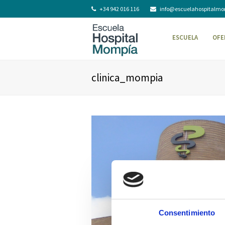
+34 942 016 116
info@escuelahospitalm
ESCUELA
OFE
clinica_mompia
Consentimiento