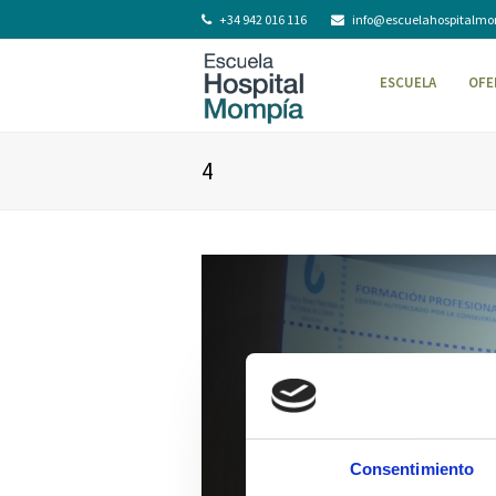
+34 942 016 116
info@escuelahospitalm
ESCUELA
OFE
4
Consentimiento