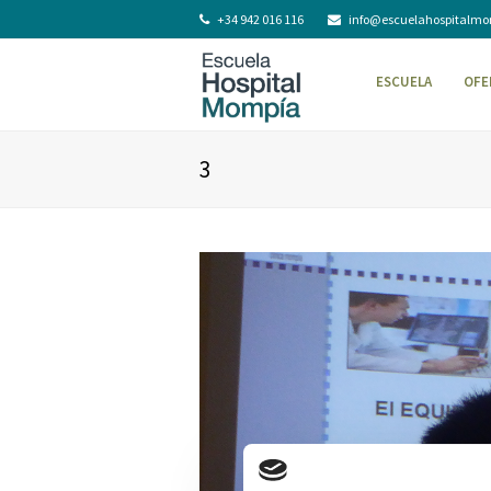
+34 942 016 116
info@escuelahospitalm
ESCUELA
OFE
3