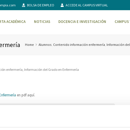
ompia.com
BOLSA DE EMPLEO
ACCEDE AL CAMPUS VIRTUAL
RTA ACADÉMICA
NOTICIAS
DOCENCIA E INVESTIGACIÓN
CAMPUS 
fermería
Home
Alumnos
,
Contenido información enfermería
,
Información del
ción enfermería
,
Información del Grado en Enfermería
Enfermería
en pdf aquí.
Información cursos anteriores