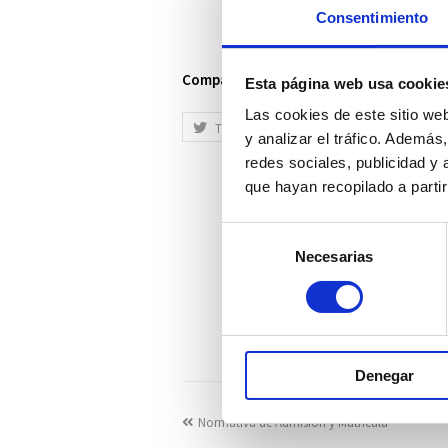
Consentimiento
Comparte esta noticia
Esta página web usa cookie
Las cookies de este sitio we
Tweet
Me Gusta
+ 1
y analizar el tráfico. Ademá
redes sociales, publicidad y
que hayan recopilado a parti
Selección
Necesarias
de
consentimiento
Denegar
Normativa de Admisión y Matrícula