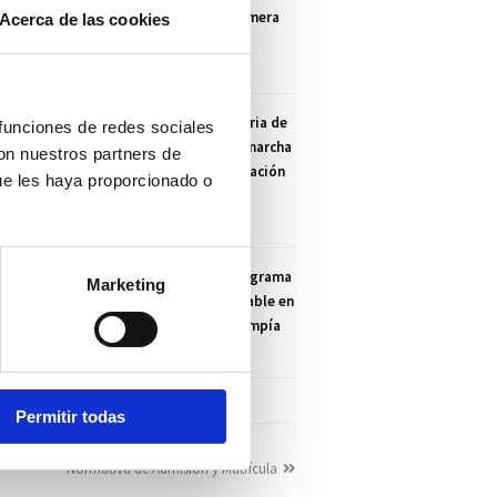
graduación de su primera
Acerca de las cookies
promoción
21/06/2021
La Escuela Universitaria de
 funciones de redes sociales
Enfermería pone en marcha
con nuestros partners de
un proyecto de innovación
ue les haya proporcionado o
docente
28/09/2021
Presentación del Programa
Marketing
de Cuidado Responsable en
la Escuela Clínica Mompía
09/03/2022
Permitir todas
Normativa de Admisión y Matrícula