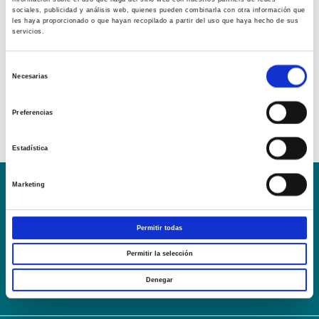
sociales, publicidad y análisis web, quienes pueden combinarla con otra información que
les haya proporcionado o que hayan recopilado a partir del uso que haya hecho de sus
servicios.
Selección
Necesarias
de
consentimiento
Preferencias
Estadística
Marketing
Conoce la Escuela
Hospital Mompía
AVISO LEGAL – TÉRMINOS Y CONDICIONES DE SERVICIOS
Permitir todas
ONLINE
Permitir la selección
Política de Privacidad
Política de cookies
Campus Virtual
Contacto
Webmail
User Login
Denegar