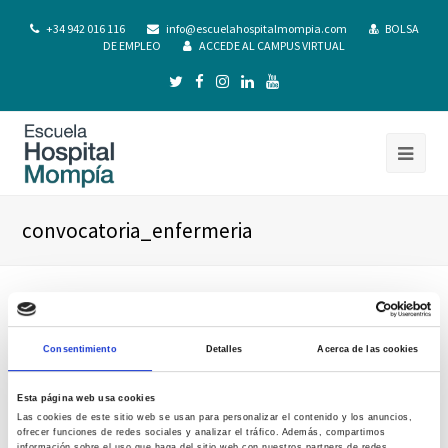
+34 942 016 116
info@escuelahospitalmompia.com
BOLSA
DE EMPLEO
ACCEDE AL CAMPUS VIRTUAL
convocatoria_enfermeria
Consentimiento
Detalles
Acerca de las cookies
Esta página web usa cookies
Las cookies de este sitio web se usan para personalizar el contenido y los anuncios,
ofrecer funciones de redes sociales y analizar el tráfico. Además, compartimos
información sobre el uso que haga del sitio web con nuestros partners de redes