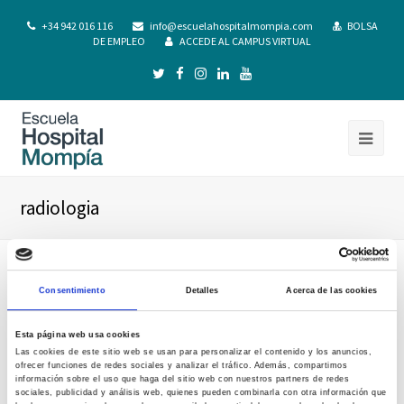
+34 942 016 116
info@escuelahospitalmompia.com
BOLSA
DE EMPLEO
ACCEDE AL CAMPUS VIRTUAL
radiologia
Consentimiento
Detalles
Acerca de las cookies
Esta página web usa cookies
Las cookies de este sitio web se usan para personalizar el contenido y los anuncios,
ofrecer funciones de redes sociales y analizar el tráfico. Además, compartimos
información sobre el uso que haga del sitio web con nuestros partners de redes
sociales, publicidad y análisis web, quienes pueden combinarla con otra información que