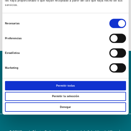
les haya proporcionado o que hayan recopilado a partir del uso que haya hecho de sus
servicios.
Selección
Necesarias
de
consentimiento
Preferencias
Estadística
Conoce la Escuela
Hospital Mompía
Marketing
AVISO LEGAL – TÉRMINOS Y CONDICIONES DE SERVICIOS
ONLINE
Permitir todas
Política de Privacidad
Política de cookies
Campus Virtual
Contacto
Webmail
User Login
Permitir la selección
Denegar