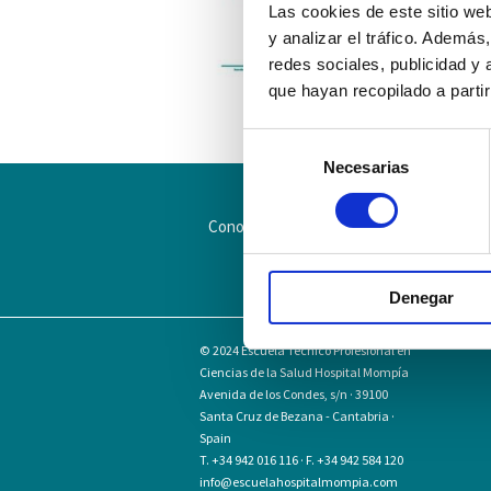
Las cookies de este sitio we
y analizar el tráfico. Ademá
redes sociales, publicidad y
que hayan recopilado a parti
Selección
Necesarias
de
consentimiento
Conoce la Escuela
Hospital Mompía
Denegar
© 2024
Escuela Técnico Profesional en
Ciencias de la Salud Hospital Mompía
Avenida de los Condes, s/n · 39100
Santa Cruz de Bezana - Cantabria ·
Spain
T. +34 942 016 116 · F. +34 942 584 120
info@escuelahospitalmompia.com