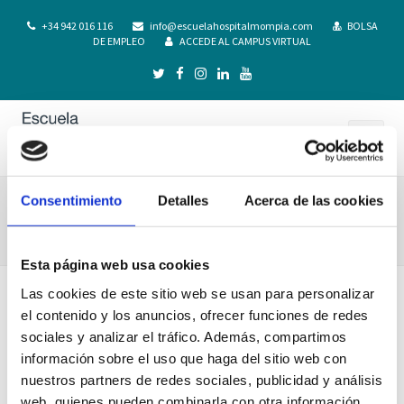
+34 942 016 116
info@escuelahospitalmompia.com
BOLSA
DE EMPLEO
ACCEDE AL CAMPUS VIRTUAL
Consentimiento
Detalles
Acerca de las cookies
VISITA NUEVA AREA QUIRURGICA CLINICA
MONPIA_022
Esta página web usa cookies
Las cookies de este sitio web se usan para personalizar
el contenido y los anuncios, ofrecer funciones de redes
sociales y analizar el tráfico. Además, compartimos
información sobre el uso que haga del sitio web con
nuestros partners de redes sociales, publicidad y análisis
web, quienes pueden combinarla con otra información