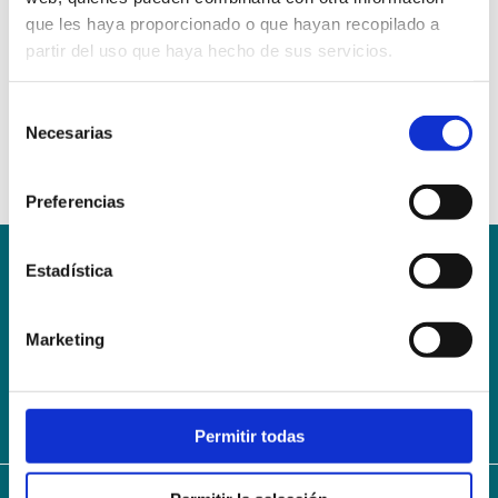
que les haya proporcionado o que hayan recopilado a
partir del uso que haya hecho de sus servicios.
Selección
Necesarias
de
consentimiento
Preferencias
Estadística
Conoce la Escuela
Hospital Mompía
AVISO LEGAL – TÉRMINOS Y CONDICIONES DE SERVICIOS
Marketing
ONLINE
Política de Privacidad
Política de cookies
Campus Virtual
Contacto
Webmail
User Login
Permitir todas