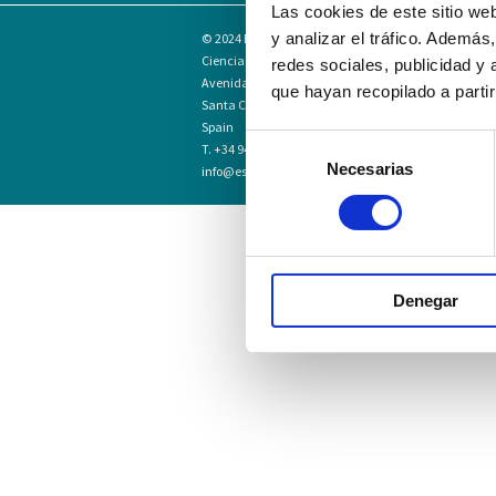
Las cookies de este sitio we
y analizar el tráfico. Ademá
© 2024
Escuela Técnico Profesional en
Ciencias de la Salud Hospital Mompía
redes sociales, publicidad y
Avenida de los Condes, s/n · 39100
que hayan recopilado a parti
Santa Cruz de Bezana - Cantabria ·
Spain
Selección
T. +34 942 016 116 · F. +34 942 584 120
Necesarias
de
info@escuelahospitalmompia.com
consentimiento
Denegar