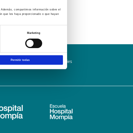
co. Además, compartimos información sobre el
ión que les haya proporcionado o que hayan
Marketing
ítica de Privacidad
Política de cookies
Permitir todas