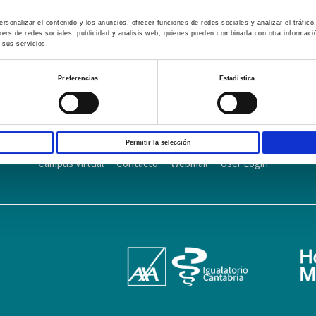
rsonalizar el contenido y los anuncios, ofrecer funciones de redes sociales y analizar el tráfi
ners de redes sociales, publicidad y análisis web, quienes pueden combinarla con otra informac
 sus servicios.
Preferencias
Estadística
AVISO LEGAL – TÉRMINOS Y CONDICIONES DE SERVICIOS ONLINE
Pol
Permitir la selección
Campus Virtual
Contacto
Webmail
User Login