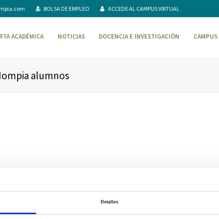
ompia.com
BOLSA DE EMPLEO
ACCEDE AL CAMPUS VIRTUAL
RTA ACADÉMICA
NOTICIAS
DOCENCIA E INVESTIGACIÓN
CAMPUS 
 Mompia alumnos
Detalles