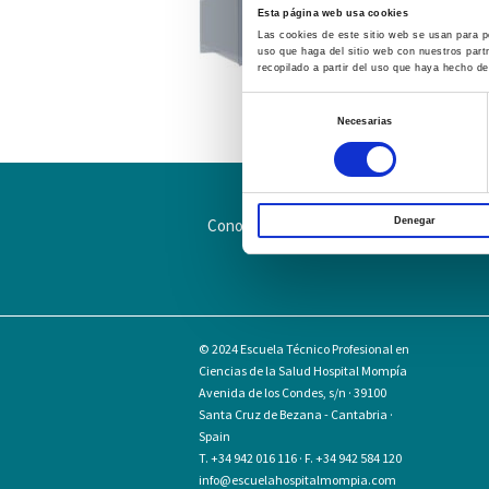
Esta página web usa cookies
Las cookies de este sitio web se usan para pe
uso que haga del sitio web con nuestros part
recopilado a partir del uso que haya hecho de
Selección
Necesarias
de
consentimiento
Conoce la Escuela
Hospital Mompía
Denegar
© 2024
Escuela Técnico Profesional en
Ciencias de la Salud Hospital Mompía
Avenida de los Condes, s/n · 39100
Santa Cruz de Bezana - Cantabria ·
Spain
T. +34 942 016 116 · F. +34 942 584 120
info@escuelahospitalmompia.com